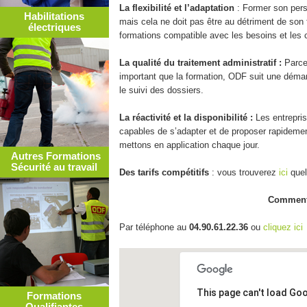
La flexibilité et l’adaptation
: Former son perso
Habilitations
mais cela ne doit pas être au détriment de so
électriques
formations compatible avec les besoins et les c
La qualité du traitement administratif :
Parce
important que la formation, ODF suit une démar
le suivi des dossiers.
La réactivité et la disponibilité :
Les entrepris
capables de s’adapter et de proposer rapidemen
mettons en application chaque jour.
Autres Formations
Sécurité au travail
Des tarifs compétitifs
: vous trouverez
ici
que
Comment 
Par téléphone au
04.90.61.22.36
ou
cliquez
ici
Formations