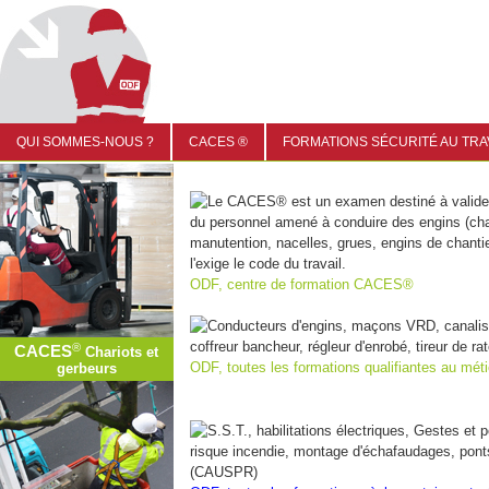
QUI SOMMES-NOUS ?
CACES ®
FORMATIONS SÉCURITÉ AU TRA
Le CACES® est un examen destiné à valider
du personnel amené à conduire des engins (cha
manutention, nacelles, grues, engins de chantie
l'exige le code du travail.
ODF, centre de formation CACES®
Conducteurs d'engins, maçons VRD, canalis
coffreur bancheur, régleur d'enrobé, tireur de ra
®
CACES
Chariots et
ODF, toutes les formations qualifiantes au mét
gerbeurs
S.S.T., habilitations électriques, Gestes et 
risque incendie, montage d'échafaudages, pont
(CAUSPR)