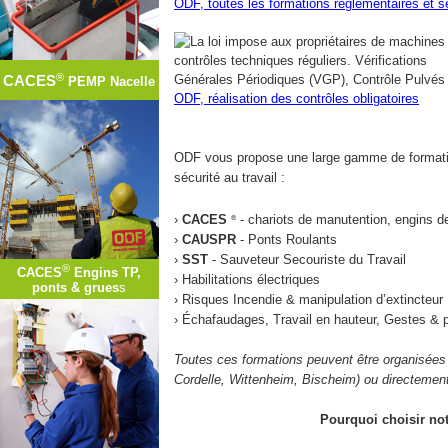
ODF, toutes les formations règlementaires et s
La loi impose aux propriétaires de machines 
contrôles techniques réguliers. Vérifications
®
Générales Périodiques (VGP), Contrôle Pulvés
CACES
PEMP Nacelle
ODF, réalisation des contrôles obligatoires
ODF vous propose une large gamme de formation
sécurité au travail :
›
CACES
- chariots de manutention, engins d
®
›
CAUSPR
- Ponts Roulants
›
SST
- Sauveteur Secouriste du Travail
®
CACES
Engins TP,
›
Habilitations électriques
ponts & grues
s
›
Risques Incendie & manipulation d’extincteur
›
Échafaudages, Travail en hauteur, Gestes & p
Toutes ces formations peuvent être organisées 
Cordelle, Wittenheim, Bischeim) ou directemen
Pourquoi choisir no