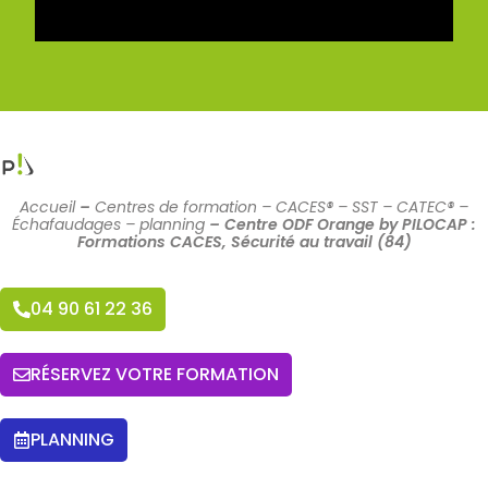
Accueil
–
Centres de formation – CACES® – SST – CATEC® –
Échafaudages – planning
–
Centre ODF Orange by PILOCAP :
Formations CACES, Sécurité au travail (84)
04 90 61 22 36
RÉSERVEZ VOTRE FORMATION
PLANNING