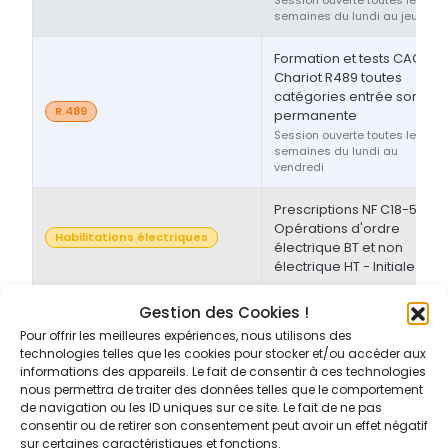
semaines du lundi au jeudi
Formation et tests CACES®
Chariot R489 toutes
catégories entrée sortie
R.489
permanente
Session ouverte toutes les
semaines du lundi au
vendredi
Prescriptions NF C18-510 -
Opérations d'ordre
Habilitations électriques
électrique BT et non
électrique HT - Initiale
Prescriptions NF C18-510 -
Gestion des Cookies !
Opérations d'ordre non-
Pour offrir les meilleures expériences, nous utilisons des
Habilitations électriques
électrique BT et/ou HT -
technologies telles que les cookies pour stocker et/ou accéder aux
Initiale/Recyclage
informations des appareils. Le fait de consentir à ces technologies
nous permettra de traiter des données telles que le comportement
de navigation ou les ID uniques sur ce site. Le fait de ne pas
Prescriptions NF C18-510 -
consentir ou de retirer son consentement peut avoir un effet négatif
Opérations d'ordre non-
sur certaines caractéristiques et fonctions.