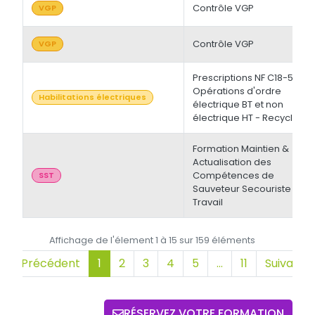
Contrôle VGP
VGP
Contrôle VGP
VGP
Prescriptions NF C18-510 -
Opérations d'ordre
Habilitations électriques
électrique BT et non
électrique HT - Recyclage
Formation Maintien &
Actualisation des
Compétences de
SST
Sauveteur Secouriste du
Travail
Affichage de l'élement 1 à 15 sur 159 éléments
Précédent
1
2
3
4
5
…
11
Suivant
RÉSERVEZ VOTRE FORMATION