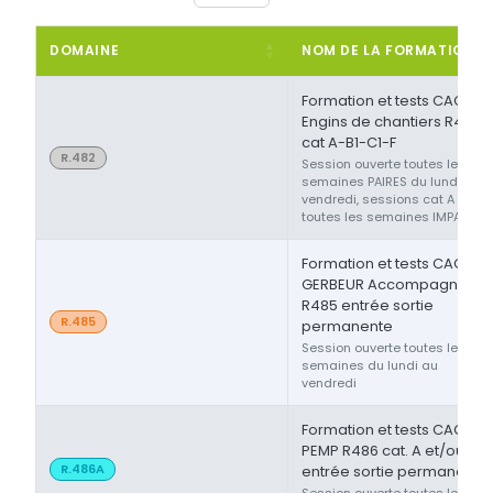
DOMAINE
NOM DE LA FORMATION
Formation et tests CACES®
Engins de chantiers R482
cat A-B1-C1-F
R.482
Session ouverte toutes les
semaines PAIRES du lundi au
vendredi, sessions cat A ou F
toutes les semaines IMPAIRES
Formation et tests CACES®
GERBEUR Accompagnant
R485 entrée sortie
R.485
permanente
Session ouverte toutes les
semaines du lundi au
vendredi
Formation et tests CACES®
PEMP R486 cat. A et/ou B
R.486A
entrée sortie permanente
Session ouverte toutes les