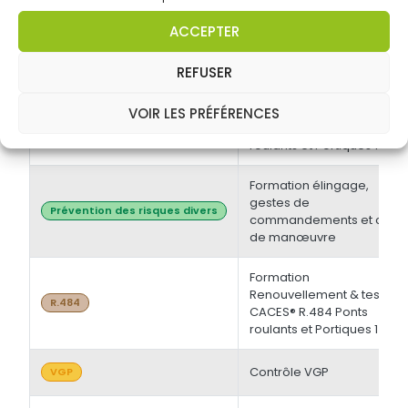
électrique BT et/ou HT +
Opérations d'ordre
Habilitations électriques
ACCEPTER
électrique BS - BE
Manoeuvre -
Initiale/Recyclage
REFUSER
Formation Initiale & tests
VOIR LES PRÉFÉRENCES
CACES® R.484 Ponts
R.484
roulants et Portiques 1
Formation élingage,
gestes de
Prévention des risques divers
commandements et chef
de manœuvre
Formation
Renouvellement & tests
R.484
CACES® R.484 Ponts
roulants et Portiques 1
Contrôle VGP
VGP