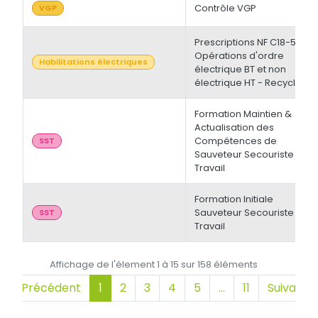
Contrôle VGP
VGP
Prescriptions NF C18-510 -
Opérations d'ordre
Habilitations électriques
électrique BT et non
électrique HT - Recyclage
Formation Maintien &
Actualisation des
Compétences de
SST
Sauveteur Secouriste du
Travail
Formation Initiale
Sauveteur Secouriste du
SST
Travail
Affichage de l'élement 1 à 15 sur 158 éléments
Précédent
1
2
3
4
5
…
11
Suivant