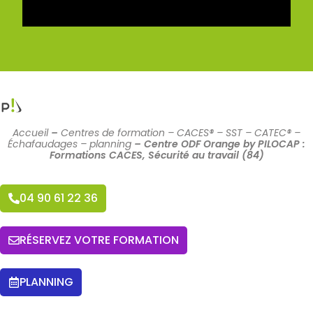
Accueil
–
Centres de formation – CACES® – SST – CATEC® –
Échafaudages – planning
–
Centre ODF Orange by PILOCAP :
Formations CACES, Sécurité au travail (84)
04 90 61 22 36
RÉSERVEZ VOTRE FORMATION
PLANNING