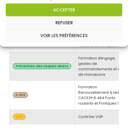
électrique BT et/ou HT +
Opérations d'ordre
Habilitations électriques
ACCEPTER
électrique BS - BE
Manoeuvre -
Initiale/Recyclage
REFUSER
Formation Initiale & tests
VOIR LES PRÉFÉRENCES
CACES® R.484 Ponts
R.484
roulants et Portiques 1
Formation élingage,
gestes de
Prévention des risques divers
commandements et chef
de manœuvre
Formation
Renouvellement & tests
R.484
CACES® R.484 Ponts
roulants et Portiques 1
Contrôle VGP
VGP