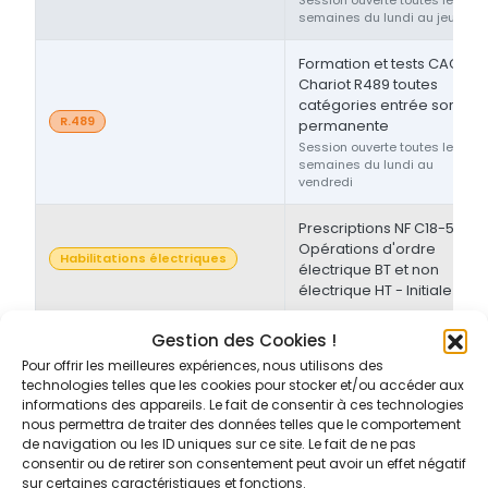
semaines du lundi au jeudi
Formation et tests CACES®
Chariot R489 toutes
catégories entrée sortie
R.489
permanente
Session ouverte toutes les
semaines du lundi au
vendredi
Prescriptions NF C18-510 -
Opérations d'ordre
Habilitations électriques
électrique BT et non
électrique HT - Initiale
Prescriptions NF C18-510 -
Gestion des Cookies !
Opérations d'ordre non-
Pour offrir les meilleures expériences, nous utilisons des
Habilitations électriques
électrique BT et/ou HT -
technologies telles que les cookies pour stocker et/ou accéder aux
Initiale/Recyclage
informations des appareils. Le fait de consentir à ces technologies
nous permettra de traiter des données telles que le comportement
de navigation ou les ID uniques sur ce site. Le fait de ne pas
Prescriptions NF C18-510 -
consentir ou de retirer son consentement peut avoir un effet négatif
Opérations d'ordre non-
sur certaines caractéristiques et fonctions.