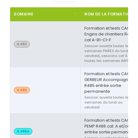
DOMAINE
NOM DE LA FORMATION
Formation et tests CACES®
Engins de chantiers R482
cat A-B1-C1-F
R.482
Session ouverte toutes les
semaines PAIRES du lundi au
vendredi, sessions cat A ou F
toutes les semaines IMPAIRES
Formation et tests CACES®
GERBEUR Accompagnant
R485 entrée sortie
R.485
permanente
Session ouverte toutes les
semaines du lundi au
vendredi
Formation et tests CACES®
PEMP R486 cat. A et/ou B
R.486A
entrée sortie permanente
Session ouverte toutes les