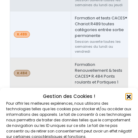
semaines du lundi au jeudi
Formation et tests CACES®
Chariot R489 toutes
catégories entrée sortie
R.489
permanente
Session ouverte toutes les
semaines du lundi au
vendredi
Formation
Renouvellement & tests
2
R.484
CACES® R.484 Ponts
roulants et Portiques 1
Gestion des Cookies !
Contrôle VGP
1
VGP
Pour offrir les meilleures expériences, nous utilisons des
technologies telles que les cookies pour stocker et/ou accéder aux
Contrôle VGP
1
VGP
informations des appareils. Le fait de consentir à ces technologies
nous permettra de traiter des données telles que le comportement
de navigation ou les ID uniques sur ce site. Le fait de ne pas
Contrôle VGP
1
VGP
consentir ou de retirer son consentement peut avoir un effet négatif
sur certaines caractéristiques et fonctions.