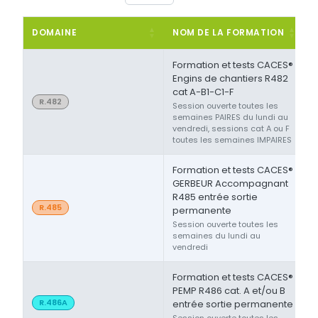
DOMAINE
NOM DE LA FORMATION
Formation et tests CACES®
Engins de chantiers R482
cat A-B1-C1-F
R.482
Session ouverte toutes les
semaines PAIRES du lundi au
vendredi, sessions cat A ou F
toutes les semaines IMPAIRES
Formation et tests CACES®
GERBEUR Accompagnant
R485 entrée sortie
R.485
permanente
Session ouverte toutes les
semaines du lundi au
vendredi
Formation et tests CACES®
PEMP R486 cat. A et/ou B
R.486A
entrée sortie permanente
Session ouverte toutes les