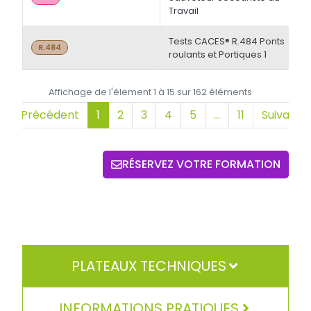
Travail
Tests CACES® R.484 Ponts
0
R.484
roulants et Portiques 1
Affichage de l'élement 1 à 15 sur 162 éléments
Précédent
1
2
3
4
5
…
11
Suivant
RÉSERVEZ VOTRE FORMATION
PLATEAUX TECHNIQUES
INFORMATIONS PRATIQUES