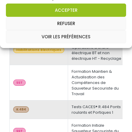
Tests CACES® R.484 Ponts
0
R.484
ACCEPTER
roulants et Portiques 1
REFUSER
Tests CACES® R.484 Ponts
0
R.484
roulants et Portiques 1
VOIR LES PRÉFÉRENCES
Prescriptions NF C18-510 -
Opérations d'ordre
2
Habilitations électriques
électrique BT et non
électrique HT - Recyclage
Formation Maintien &
Actualisation des
Compétences de
1
SST
Sauveteur Secouriste du
Travail
Tests CACES® R.484 Ponts
0
R.484
roulants et Portiques 1
Formation Initiale
Sauveteur Secouriste du
2
SST