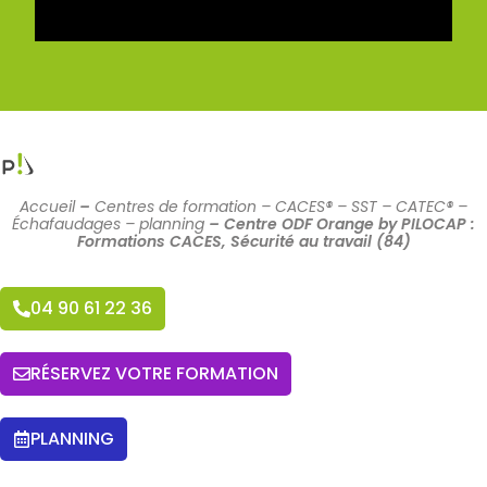
Accueil
–
Centres de formation – CACES® – SST – CATEC® –
Échafaudages – planning
–
Centre ODF Orange by PILOCAP :
Formations CACES, Sécurité au travail (84)
04 90 61 22 36
RÉSERVEZ VOTRE FORMATION
PLANNING