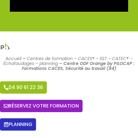
Accueil
–
Centres de formation – CACES® – SST – CATEC® –
Échafaudages – planning
–
Centre ODF Orange by PILOCAP :
Formations CACES, Sécurité au travail (84)
04 90 61 22 36
RÉSERVEZ VOTRE FORMATION
PLANNING