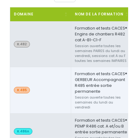
DOMAINE
NOM DE LA FORMATION
Formation et tests CACES®
Engins de chantiers R482
cat A-B1-C1-F
R.482
Session ouverte toutes les
semaines PAIRES du lundi au
vendredi, sessions cat A ou F
toutes les semaines IMPAIRES
Formation et tests CACES®
GERBEUR Accompagnant
R485 entrée sortie
R.485
permanente
Session ouverte toutes les
semaines du lundi au
vendredi
Formation et tests CACES®
PEMP R486 cat. A et/ou B
R.486A
entrée sortie permanente
Session ouverte toutes les