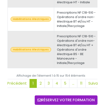
électrique HT - Initiale
Prescriptions NF C18-510 -
Opérations d'ordre non-
1
Habilitations électriques
électrique BT et/ou HT -
Initiale/Recyclage
Prescriptions NF C18-510 -
Opérations d'ordre non-
électrique BT et/ou HT +
Opérations d'ordre
2
Habilitations électriques
électrique BS - BE
Manoeuvre -
Initiale/Recyclage
Affichage de l'élement 1 à 15 sur 154 éléments
Précédent
1
2
3
4
5
…
11
Suivant
RÉSERVEZ VOTRE FORMATION