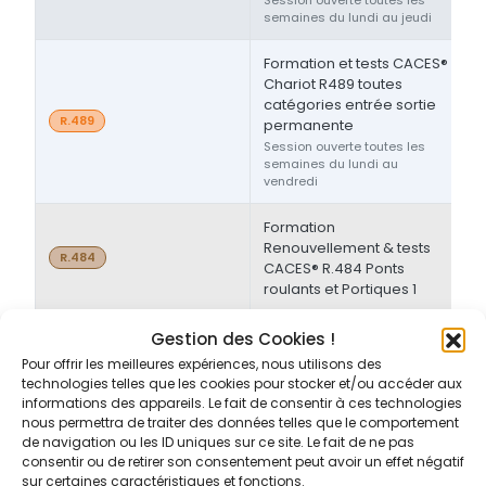
semaines du lundi au jeudi
Formation et tests CACES®
Chariot R489 toutes
catégories entrée sortie
R.489
permanente
Session ouverte toutes les
semaines du lundi au
vendredi
Formation
Renouvellement & tests
2
R.484
CACES® R.484 Ponts
roulants et Portiques 1
Gestion des Cookies !
Contrôle VGP
1
VGP
Pour offrir les meilleures expériences, nous utilisons des
technologies telles que les cookies pour stocker et/ou accéder aux
Contrôle VGP
1
VGP
informations des appareils. Le fait de consentir à ces technologies
nous permettra de traiter des données telles que le comportement
de navigation ou les ID uniques sur ce site. Le fait de ne pas
Contrôle VGP
1
VGP
consentir ou de retirer son consentement peut avoir un effet négatif
sur certaines caractéristiques et fonctions.