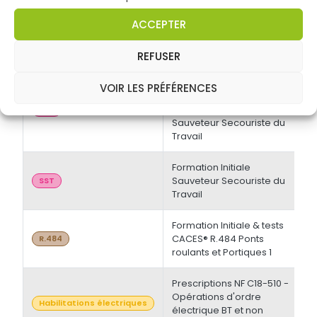
Prescriptions NF C18-510 -
ACCEPTER
Opérations d'ordre
2
Habilitations électriques
électrique BT et non
électrique HT - Recyclage
REFUSER
Formation Maintien &
VOIR LES PRÉFÉRENCES
Actualisation des
Compétences de
1
SST
Sauveteur Secouriste du
Travail
Formation Initiale
Sauveteur Secouriste du
2
SST
Travail
Formation Initiale & tests
CACES® R.484 Ponts
3
R.484
roulants et Portiques 1
Prescriptions NF C18-510 -
Opérations d'ordre
3
Habilitations électriques
électrique BT et non