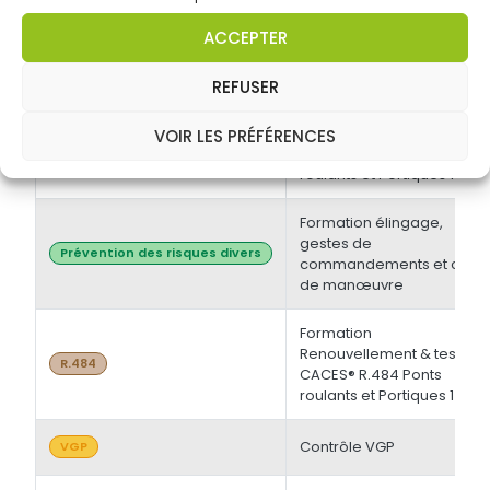
électrique BT et/ou HT +
Opérations d'ordre
Habilitations électriques
ACCEPTER
électrique BS - BE
Manoeuvre -
Initiale/Recyclage
REFUSER
Formation Initiale & tests
VOIR LES PRÉFÉRENCES
CACES® R.484 Ponts
R.484
roulants et Portiques 1
Formation élingage,
gestes de
Prévention des risques divers
commandements et chef
de manœuvre
Formation
Renouvellement & tests
R.484
CACES® R.484 Ponts
roulants et Portiques 1
Contrôle VGP
VGP