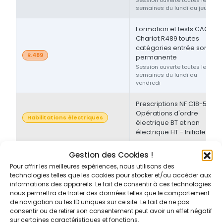
semaines du lundi au jeudi
Formation et tests CACES®
Chariot R489 toutes
catégories entrée sortie
R.489
permanente
Session ouverte toutes les
semaines du lundi au
vendredi
Prescriptions NF C18-510 -
Opérations d'ordre
Habilitations électriques
électrique BT et non
électrique HT - Initiale
Prescriptions NF C18-510 -
Gestion des Cookies !
Opérations d'ordre non-
Pour offrir les meilleures expériences, nous utilisons des
Habilitations électriques
électrique BT et/ou HT -
technologies telles que les cookies pour stocker et/ou accéder aux
Initiale/Recyclage
informations des appareils. Le fait de consentir à ces technologies
nous permettra de traiter des données telles que le comportement
de navigation ou les ID uniques sur ce site. Le fait de ne pas
Prescriptions NF C18-510 -
consentir ou de retirer son consentement peut avoir un effet négatif
Opérations d'ordre non-
sur certaines caractéristiques et fonctions.