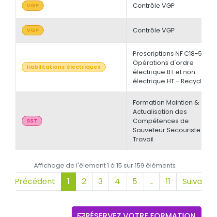
Contrôle VGP
VGP
Contrôle VGP
VGP
Prescriptions NF C18-510 -
Opérations d'ordre
Habilitations électriques
électrique BT et non
électrique HT - Recyclage
Formation Maintien &
Actualisation des
Compétences de
SST
Sauveteur Secouriste du
Travail
Affichage de l'élement 1 à 15 sur 159 éléments
Précédent
1
2
3
4
5
…
11
Suivant
RÉSERVEZ VOTRE FORMATION