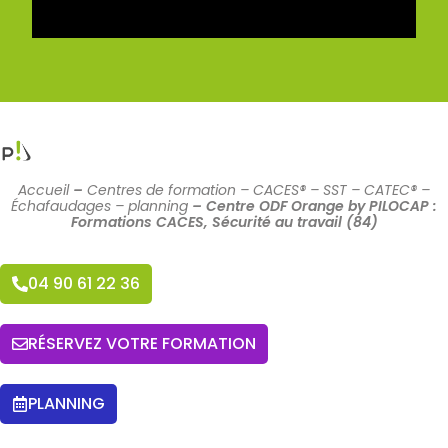
Accueil
–
Centres de formation – CACES® – SST – CATEC® –
Échafaudages – planning
–
Centre ODF Orange by PILOCAP :
Formations CACES, Sécurité au travail (84)
04 90 61 22 36
RÉSERVEZ VOTRE FORMATION
PLANNING