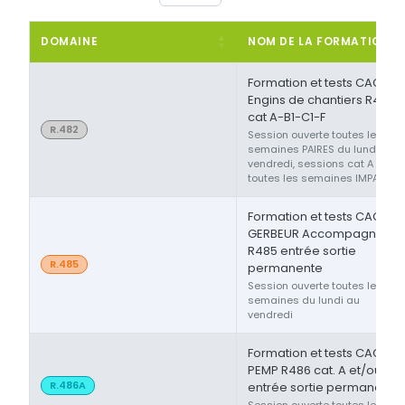
DOMAINE
NOM DE LA FORMATION
Formation et tests CACES®
Engins de chantiers R482
cat A-B1-C1-F
R.482
Session ouverte toutes les
semaines PAIRES du lundi au
vendredi, sessions cat A ou F
toutes les semaines IMPAIRES
Formation et tests CACES®
GERBEUR Accompagnant
R485 entrée sortie
R.485
permanente
Session ouverte toutes les
semaines du lundi au
vendredi
Formation et tests CACES®
PEMP R486 cat. A et/ou B
R.486A
entrée sortie permanente
Session ouverte toutes les