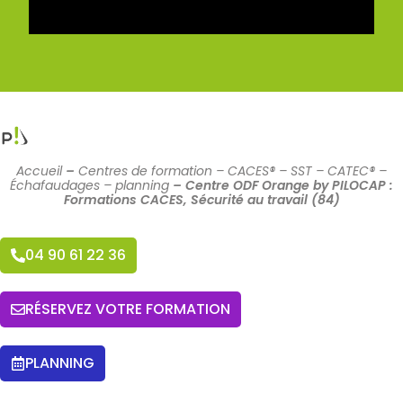
Accueil
–
Centres de formation – CACES® – SST – CATEC® –
Échafaudages – planning
–
Centre ODF Orange by PILOCAP :
Formations CACES, Sécurité au travail (84)
04 90 61 22 36
RÉSERVEZ VOTRE FORMATION
PLANNING