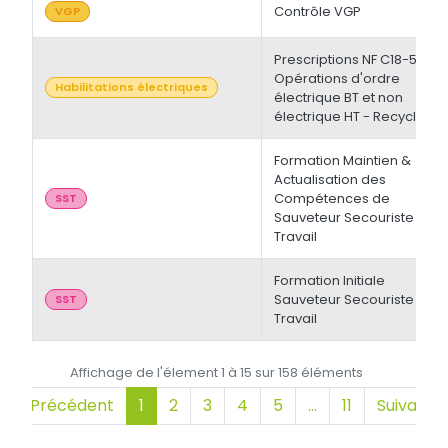
Contrôle VGP
VGP
Prescriptions NF C18-510 -
Opérations d'ordre
Habilitations électriques
électrique BT et non
électrique HT - Recyclage
Formation Maintien &
Actualisation des
Compétences de
SST
Sauveteur Secouriste du
Travail
Formation Initiale
Sauveteur Secouriste du
SST
Travail
Affichage de l'élement 1 à 15 sur 158 éléments
Précédent
1
2
3
4
5
…
11
Suivant