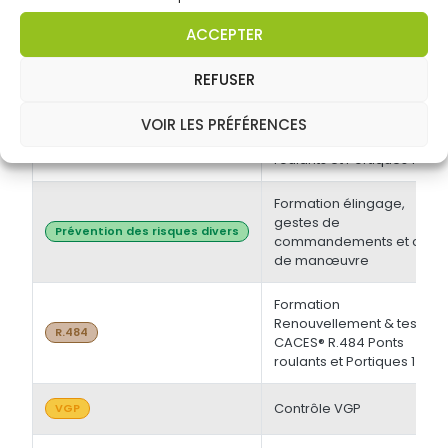
électrique BT et/ou HT +
Opérations d'ordre
Habilitations électriques
ACCEPTER
électrique BS - BE
Manoeuvre -
Initiale/Recyclage
REFUSER
Formation Initiale & tests
VOIR LES PRÉFÉRENCES
CACES® R.484 Ponts
R.484
roulants et Portiques 1
Formation élingage,
gestes de
Prévention des risques divers
commandements et chef
de manœuvre
Formation
Renouvellement & tests
R.484
CACES® R.484 Ponts
roulants et Portiques 1
Contrôle VGP
VGP