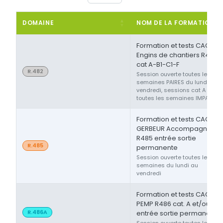
DOMAINE
NOM DE LA FORMATION
Formation et tests CACES®
Engins de chantiers R482
cat A-B1-C1-F
R.482
Session ouverte toutes les
semaines PAIRES du lundi au
vendredi, sessions cat A ou F
toutes les semaines IMPAIRES
Formation et tests CACES®
GERBEUR Accompagnant
R485 entrée sortie
R.485
permanente
Session ouverte toutes les
semaines du lundi au
vendredi
Formation et tests CACES®
PEMP R486 cat. A et/ou B
R.486A
entrée sortie permanente
Session ouverte toutes les