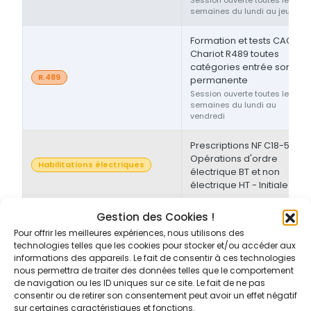
semaines du lundi au jeudi
Formation et tests CACES®
Chariot R489 toutes
catégories entrée sortie
R.489
permanente
Session ouverte toutes les
semaines du lundi au
vendredi
Prescriptions NF C18-510 -
Opérations d'ordre
Habilitations électriques
électrique BT et non
électrique HT - Initiale
Prescriptions NF C18-510 -
Gestion des Cookies !
Opérations d'ordre non-
Pour offrir les meilleures expériences, nous utilisons des
Habilitations électriques
électrique BT et/ou HT -
technologies telles que les cookies pour stocker et/ou accéder aux
Initiale/Recyclage
informations des appareils. Le fait de consentir à ces technologies
nous permettra de traiter des données telles que le comportement
de navigation ou les ID uniques sur ce site. Le fait de ne pas
Prescriptions NF C18-510 -
consentir ou de retirer son consentement peut avoir un effet négatif
Opérations d'ordre non-
sur certaines caractéristiques et fonctions.