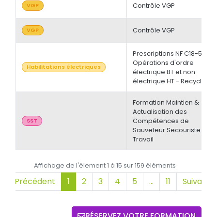
Contrôle VGP
VGP
Contrôle VGP
VGP
Prescriptions NF C18-510 -
Opérations d'ordre
Habilitations électriques
électrique BT et non
électrique HT - Recyclage
Formation Maintien &
Actualisation des
Compétences de
SST
Sauveteur Secouriste du
Travail
Affichage de l'élement 1 à 15 sur 159 éléments
Précédent
1
2
3
4
5
…
11
Suivant
RÉSERVEZ VOTRE FORMATION