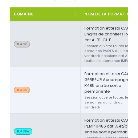
DOMAINE
NOM DE LA FORMATION
Formation et tests CACES®
Engins de chantiers R482
cat A-B1-C1-F
R.482
Session ouverte toutes les
semaines PAIRES du lundi au
vendredi, sessions cat A ou F
toutes les semaines IMPAIRES
Formation et tests CACES®
GERBEUR Accompagnant
R485 entrée sortie
R.485
permanente
Session ouverte toutes les
semaines du lundi au
vendredi
Formation et tests CACES®
PEMP R486 cat. A et/ou B
R.486A
entrée sortie permanente
Session ouverte toutes les