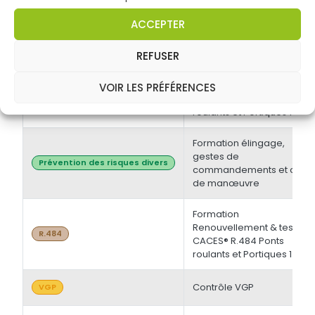
électrique BT et/ou HT +
Opérations d'ordre
Habilitations électriques
ACCEPTER
électrique BS - BE
Manoeuvre -
Initiale/Recyclage
REFUSER
Formation Initiale & tests
VOIR LES PRÉFÉRENCES
CACES® R.484 Ponts
R.484
roulants et Portiques 1
Formation élingage,
gestes de
Prévention des risques divers
commandements et chef
de manœuvre
Formation
Renouvellement & tests
R.484
CACES® R.484 Ponts
roulants et Portiques 1
Contrôle VGP
VGP