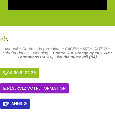
Accueil
–
Centres de formation – CACES® – SST – CATEC® –
Échafaudages – planning
–
Centre ODF Orange by PILOCAP :
Formations CACES, Sécurité au travail (84)
04 90 61 22 36
RÉSERVEZ VOTRE FORMATION
PLANNING