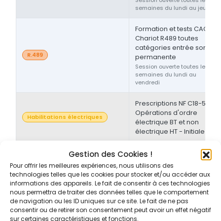
semaines du lundi au jeudi
Formation et tests CACES®
Chariot R489 toutes
catégories entrée sortie
R.489
permanente
Session ouverte toutes les
semaines du lundi au
vendredi
Prescriptions NF C18-510 -
Opérations d'ordre
Habilitations électriques
électrique BT et non
électrique HT - Initiale
Prescriptions NF C18-510 -
Gestion des Cookies !
Opérations d'ordre non-
Pour offrir les meilleures expériences, nous utilisons des
Habilitations électriques
électrique BT et/ou HT -
technologies telles que les cookies pour stocker et/ou accéder aux
Initiale/Recyclage
informations des appareils. Le fait de consentir à ces technologies
nous permettra de traiter des données telles que le comportement
de navigation ou les ID uniques sur ce site. Le fait de ne pas
Prescriptions NF C18-510 -
consentir ou de retirer son consentement peut avoir un effet négatif
Opérations d'ordre non-
sur certaines caractéristiques et fonctions.