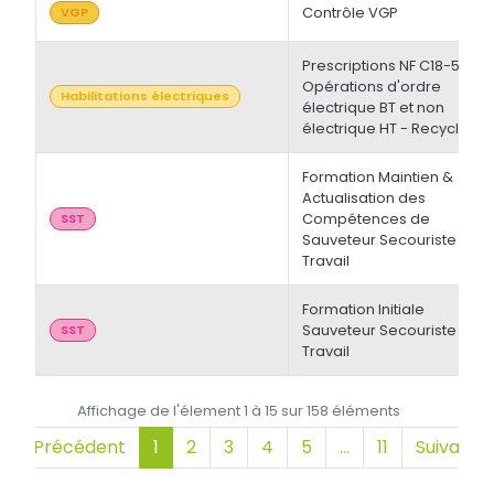
Contrôle VGP
VGP
Prescriptions NF C18-510 -
Opérations d'ordre
Habilitations électriques
électrique BT et non
électrique HT - Recyclage
Formation Maintien &
Actualisation des
Compétences de
SST
Sauveteur Secouriste du
Travail
Formation Initiale
Sauveteur Secouriste du
SST
Travail
Affichage de l'élement 1 à 15 sur 158 éléments
Précédent
1
2
3
4
5
…
11
Suivant