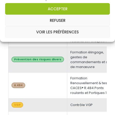
électrique BT et/ou HT +
Opérations d'ordre
Habilitations électriques
ACCEPTER
électrique BS - BE
Manoeuvre -
Initiale/Recyclage
REFUSER
Formation Initiale & tests
VOIR LES PRÉFÉRENCES
CACES® R.484 Ponts
R.484
roulants et Portiques 1
Formation élingage,
gestes de
Prévention des risques divers
commandements et chef
de manœuvre
Formation
Renouvellement & tests
R.484
CACES® R.484 Ponts
roulants et Portiques 1
Contrôle VGP
VGP