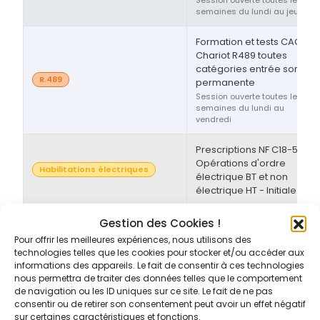
semaines du lundi au jeudi
Formation et tests CACES®
Chariot R489 toutes
catégories entrée sortie
R.489
permanente
Session ouverte toutes les
semaines du lundi au
vendredi
Prescriptions NF C18-510 -
Opérations d'ordre
Habilitations électriques
électrique BT et non
électrique HT - Initiale
Prescriptions NF C18-510 -
Gestion des Cookies !
Opérations d'ordre non-
Pour offrir les meilleures expériences, nous utilisons des
Habilitations électriques
électrique BT et/ou HT -
technologies telles que les cookies pour stocker et/ou accéder aux
Initiale/Recyclage
informations des appareils. Le fait de consentir à ces technologies
nous permettra de traiter des données telles que le comportement
de navigation ou les ID uniques sur ce site. Le fait de ne pas
Prescriptions NF C18-510 -
consentir ou de retirer son consentement peut avoir un effet négatif
Opérations d'ordre non-
sur certaines caractéristiques et fonctions.