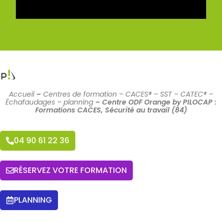
Accueil
–
Centres de formation – CACES® – SST – CATEC® –
Échafaudages – planning
–
Centre ODF Orange by PILOCAP :
Formations CACES, Sécurité au travail (84)
04 90 61 22 36
RÉSERVEZ VOTRE FORMATION
PLANNING