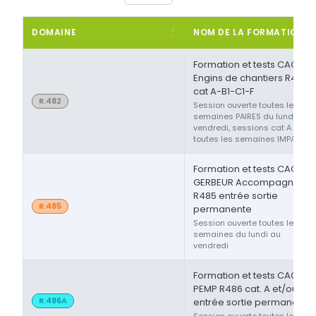
DOMAINE
NOM DE LA FORMATION
Formation et tests CACES®
Engins de chantiers R482
cat A-B1-C1-F
R.482
Session ouverte toutes les
semaines PAIRES du lundi au
vendredi, sessions cat A ou F
toutes les semaines IMPAIRES
Formation et tests CACES®
GERBEUR Accompagnant
R485 entrée sortie
R.485
permanente
Session ouverte toutes les
semaines du lundi au
vendredi
Formation et tests CACES®
PEMP R486 cat. A et/ou B
R.486A
entrée sortie permanente
Session ouverte toutes les