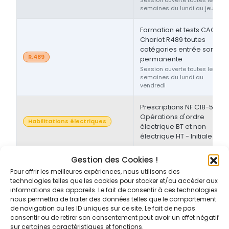
semaines du lundi au jeudi
Formation et tests CACES®
Chariot R489 toutes
catégories entrée sortie
R.489
permanente
Session ouverte toutes les
semaines du lundi au
vendredi
Prescriptions NF C18-510 -
Opérations d'ordre
Habilitations électriques
électrique BT et non
électrique HT - Initiale
Prescriptions NF C18-510 -
Gestion des Cookies !
Opérations d'ordre non-
Pour offrir les meilleures expériences, nous utilisons des
Habilitations électriques
électrique BT et/ou HT -
technologies telles que les cookies pour stocker et/ou accéder aux
Initiale/Recyclage
informations des appareils. Le fait de consentir à ces technologies
nous permettra de traiter des données telles que le comportement
de navigation ou les ID uniques sur ce site. Le fait de ne pas
Prescriptions NF C18-510 -
consentir ou de retirer son consentement peut avoir un effet négatif
Opérations d'ordre non-
sur certaines caractéristiques et fonctions.