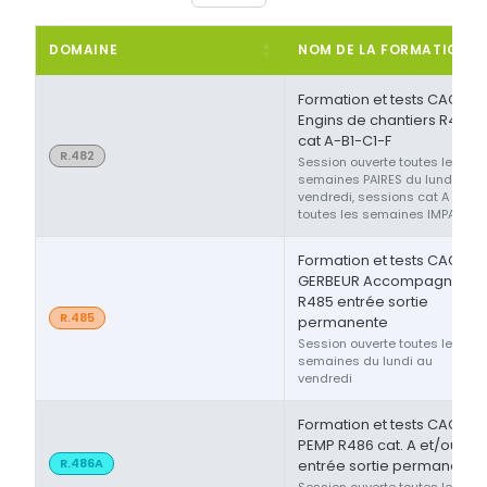
DOMAINE
NOM DE LA FORMATION
Formation et tests CACES®
Engins de chantiers R482
cat A-B1-C1-F
R.482
Session ouverte toutes les
semaines PAIRES du lundi au
vendredi, sessions cat A ou F
toutes les semaines IMPAIRES
Formation et tests CACES®
GERBEUR Accompagnant
R485 entrée sortie
R.485
permanente
Session ouverte toutes les
semaines du lundi au
vendredi
Formation et tests CACES®
PEMP R486 cat. A et/ou B
R.486A
entrée sortie permanente
Session ouverte toutes les