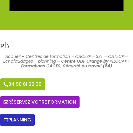
Accueil
–
Centres de formation – CACES® – SST – CATEC® –
Échafaudages – planning
–
Centre ODF Orange by PILOCAP :
Formations CACES, Sécurité au travail (84)
04 90 61 22 36
RÉSERVEZ VOTRE FORMATION
PLANNING