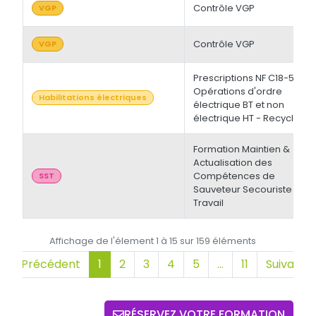
Contrôle VGP
VGP
Contrôle VGP
VGP
Prescriptions NF C18-510 -
Opérations d'ordre
Habilitations électriques
électrique BT et non
électrique HT - Recyclage
Formation Maintien &
Actualisation des
Compétences de
SST
Sauveteur Secouriste du
Travail
Affichage de l'élement 1 à 15 sur 159 éléments
Précédent
1
2
3
4
5
…
11
Suivant
RÉSERVEZ VOTRE FORMATION