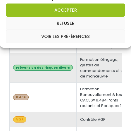
électrique BT et/ou HT +
Opérations d'ordre
Habilitations électriques
ACCEPTER
électrique BS - BE
Manoeuvre -
Initiale/Recyclage
REFUSER
Formation Initiale & tests
VOIR LES PRÉFÉRENCES
CACES® R.484 Ponts
R.484
roulants et Portiques 1
Formation élingage,
gestes de
Prévention des risques divers
commandements et chef
de manœuvre
Formation
Renouvellement & tests
R.484
CACES® R.484 Ponts
roulants et Portiques 1
Contrôle VGP
VGP