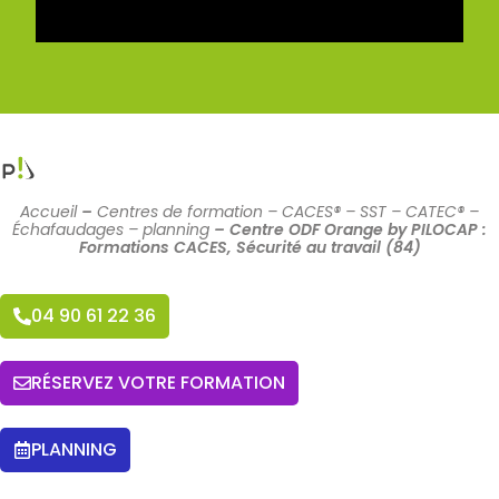
Accueil
–
Centres de formation – CACES® – SST – CATEC® –
Échafaudages – planning
–
Centre ODF Orange by PILOCAP :
Formations CACES, Sécurité au travail (84)
04 90 61 22 36
RÉSERVEZ VOTRE FORMATION
PLANNING