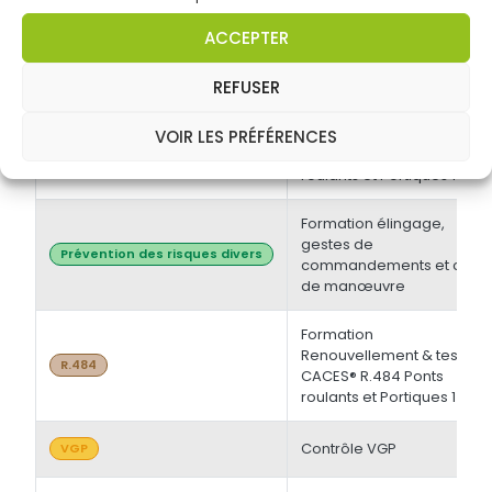
électrique BT et/ou HT +
Opérations d'ordre
Habilitations électriques
ACCEPTER
électrique BS - BE
Manoeuvre -
Initiale/Recyclage
REFUSER
Formation Initiale & tests
VOIR LES PRÉFÉRENCES
CACES® R.484 Ponts
R.484
roulants et Portiques 1
Formation élingage,
gestes de
Prévention des risques divers
commandements et chef
de manœuvre
Formation
Renouvellement & tests
R.484
CACES® R.484 Ponts
roulants et Portiques 1
Contrôle VGP
VGP