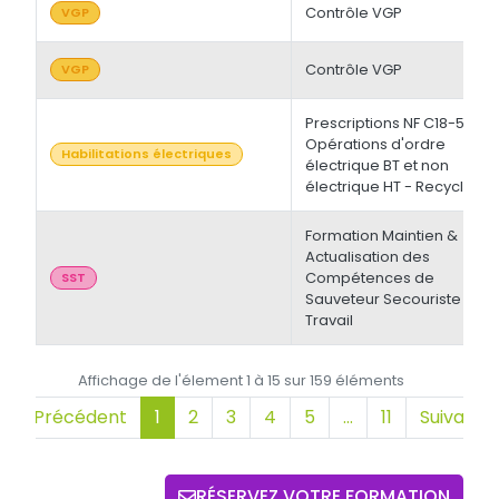
Contrôle VGP
VGP
Contrôle VGP
VGP
Prescriptions NF C18-510 -
Opérations d'ordre
Habilitations électriques
électrique BT et non
électrique HT - Recyclage
Formation Maintien &
Actualisation des
Compétences de
SST
Sauveteur Secouriste du
Travail
Affichage de l'élement 1 à 15 sur 159 éléments
Précédent
1
2
3
4
5
…
11
Suivant
RÉSERVEZ VOTRE FORMATION