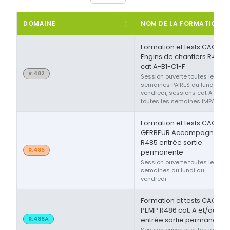
DOMAINE
NOM DE LA FORMATION
Formation et tests CACES®
Engins de chantiers R482
cat A-B1-C1-F
R.482
Session ouverte toutes les
semaines PAIRES du lundi au
vendredi, sessions cat A ou F
toutes les semaines IMPAIRES
Formation et tests CACES®
GERBEUR Accompagnant
R485 entrée sortie
R.485
permanente
Session ouverte toutes les
semaines du lundi au
vendredi
Formation et tests CACES®
PEMP R486 cat. A et/ou B
R.486A
entrée sortie permanente
Session ouverte toutes les