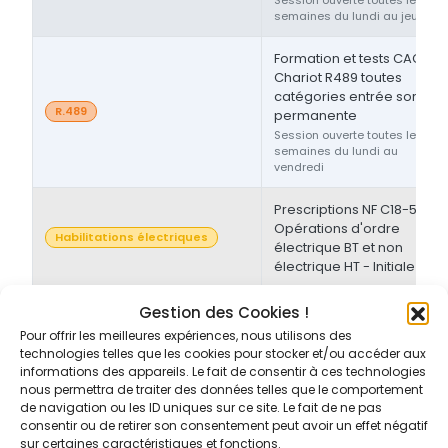
semaines du lundi au jeudi
Formation et tests CACES®
Chariot R489 toutes
catégories entrée sortie
R.489
permanente
Session ouverte toutes les
semaines du lundi au
vendredi
Prescriptions NF C18-510 -
Opérations d'ordre
Habilitations électriques
électrique BT et non
électrique HT - Initiale
Prescriptions NF C18-510 -
Gestion des Cookies !
Opérations d'ordre non-
Pour offrir les meilleures expériences, nous utilisons des
Habilitations électriques
électrique BT et/ou HT -
technologies telles que les cookies pour stocker et/ou accéder aux
Initiale/Recyclage
informations des appareils. Le fait de consentir à ces technologies
nous permettra de traiter des données telles que le comportement
de navigation ou les ID uniques sur ce site. Le fait de ne pas
Prescriptions NF C18-510 -
consentir ou de retirer son consentement peut avoir un effet négatif
Opérations d'ordre non-
sur certaines caractéristiques et fonctions.