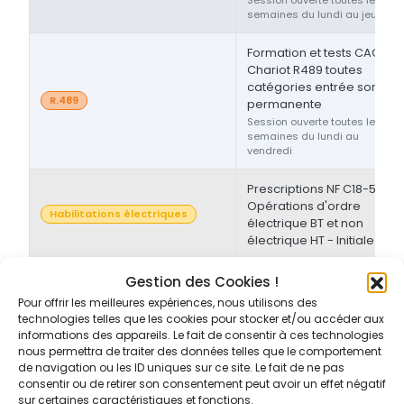
semaines du lundi au jeudi
Formation et tests CACES®
Chariot R489 toutes
catégories entrée sortie
R.489
permanente
Session ouverte toutes les
semaines du lundi au
vendredi
Prescriptions NF C18-510 -
Opérations d'ordre
Habilitations électriques
électrique BT et non
électrique HT - Initiale
Prescriptions NF C18-510 -
Gestion des Cookies !
Opérations d'ordre non-
Pour offrir les meilleures expériences, nous utilisons des
Habilitations électriques
électrique BT et/ou HT -
technologies telles que les cookies pour stocker et/ou accéder aux
Initiale/Recyclage
informations des appareils. Le fait de consentir à ces technologies
nous permettra de traiter des données telles que le comportement
de navigation ou les ID uniques sur ce site. Le fait de ne pas
Prescriptions NF C18-510 -
consentir ou de retirer son consentement peut avoir un effet négatif
Opérations d'ordre non-
sur certaines caractéristiques et fonctions.