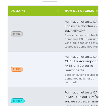
DOMAINE
NOM DE LA FORMATION
Formation et tests CACES®
Engins de chantiers R482
cat A-B1-C1-F
R.482
Session ouverte toutes les
semaines PAIRES du lundi au
vendredi, sessions cat A ou F
toutes les semaines IMPAIRES
Formation et tests CACES®
GERBEUR Accompagnant
R485 entrée sortie
R.485
permanente
Session ouverte toutes les
semaines du lundi au
vendredi
Formation et tests CACES®
PEMP R486 cat. A et/ou B
R.486A
entrée sortie permanente
Session ouverte toutes les