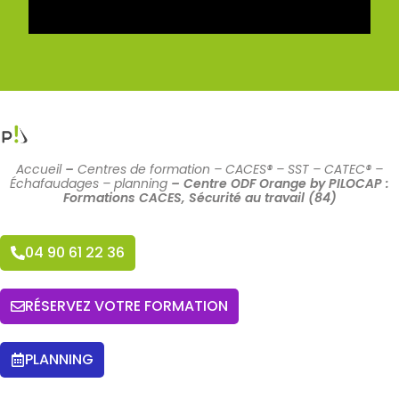
Accueil
–
Centres de formation – CACES® – SST – CATEC® –
Échafaudages – planning
–
Centre ODF Orange by PILOCAP :
Formations CACES, Sécurité au travail (84)
04 90 61 22 36
RÉSERVEZ VOTRE FORMATION
PLANNING