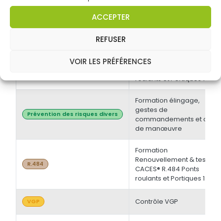
électrique BT et/ou HT +
Opérations d'ordre
Habilitations électriques
ACCEPTER
électrique BS - BE
Manoeuvre -
Initiale/Recyclage
REFUSER
Formation Initiale & tests
VOIR LES PRÉFÉRENCES
CACES® R.484 Ponts
R.484
roulants et Portiques 1
Formation élingage,
gestes de
Prévention des risques divers
commandements et chef
de manœuvre
Formation
Renouvellement & tests
R.484
CACES® R.484 Ponts
roulants et Portiques 1
Contrôle VGP
VGP