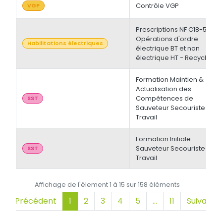
Contrôle VGP
VGP
Prescriptions NF C18-510 -
Opérations d'ordre
Habilitations électriques
électrique BT et non
électrique HT - Recyclage
Formation Maintien &
Actualisation des
Compétences de
SST
Sauveteur Secouriste du
Travail
Formation Initiale
Sauveteur Secouriste du
SST
Travail
Affichage de l'élement 1 à 15 sur 158 éléments
Précédent
1
2
3
4
5
…
11
Suivant