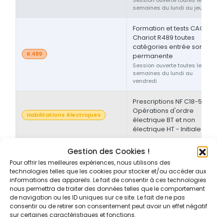
semaines du lundi au jeudi
Formation et tests CACES®
Chariot R489 toutes
catégories entrée sortie
R.489
permanente
Session ouverte toutes les
semaines du lundi au
vendredi
Prescriptions NF C18-510 -
Opérations d'ordre
Habilitations électriques
électrique BT et non
électrique HT - Initiale
Prescriptions NF C18-510 -
Gestion des Cookies !
Opérations d'ordre non-
Pour offrir les meilleures expériences, nous utilisons des
Habilitations électriques
électrique BT et/ou HT -
technologies telles que les cookies pour stocker et/ou accéder aux
Initiale/Recyclage
informations des appareils. Le fait de consentir à ces technologies
nous permettra de traiter des données telles que le comportement
de navigation ou les ID uniques sur ce site. Le fait de ne pas
Prescriptions NF C18-510 -
consentir ou de retirer son consentement peut avoir un effet négatif
Opérations d'ordre non-
sur certaines caractéristiques et fonctions.