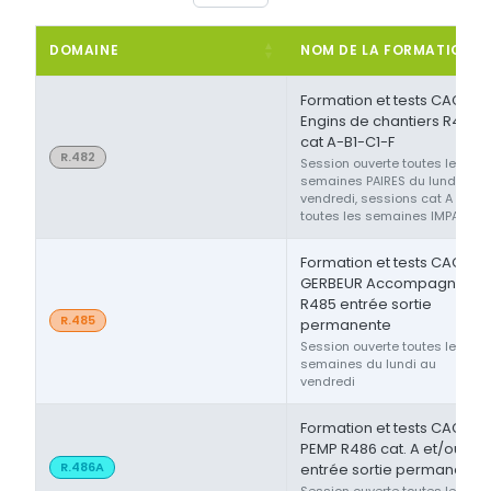
DOMAINE
NOM DE LA FORMATION
Formation et tests CACES®
Engins de chantiers R482
cat A-B1-C1-F
R.482
Session ouverte toutes les
semaines PAIRES du lundi au
vendredi, sessions cat A ou F
toutes les semaines IMPAIRES
Formation et tests CACES®
GERBEUR Accompagnant
R485 entrée sortie
R.485
permanente
Session ouverte toutes les
semaines du lundi au
vendredi
Formation et tests CACES®
PEMP R486 cat. A et/ou B
R.486A
entrée sortie permanente
Session ouverte toutes les