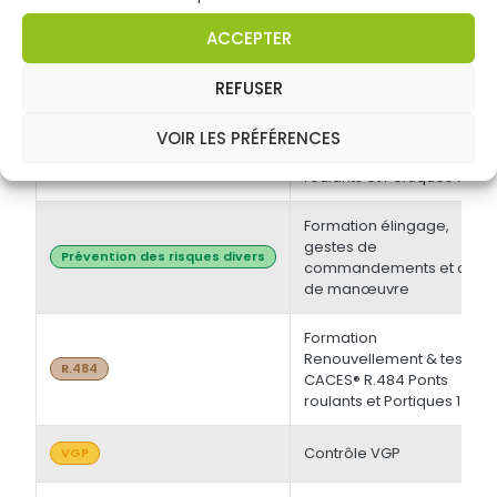
électrique BT et/ou HT +
Opérations d'ordre
Habilitations électriques
ACCEPTER
électrique BS - BE
Manoeuvre -
Initiale/Recyclage
REFUSER
Formation Initiale & tests
VOIR LES PRÉFÉRENCES
CACES® R.484 Ponts
R.484
roulants et Portiques 1
Formation élingage,
gestes de
Prévention des risques divers
commandements et chef
de manœuvre
Formation
Renouvellement & tests
R.484
CACES® R.484 Ponts
roulants et Portiques 1
Contrôle VGP
VGP