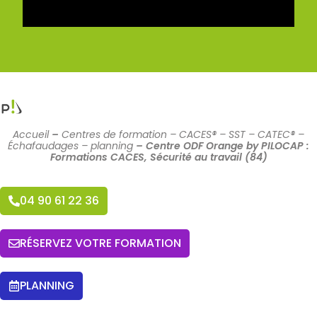
Accueil
–
Centres de formation – CACES® – SST – CATEC® –
Échafaudages – planning
–
Centre ODF Orange by PILOCAP :
Formations CACES, Sécurité au travail (84)
04 90 61 22 36
RÉSERVEZ VOTRE FORMATION
PLANNING