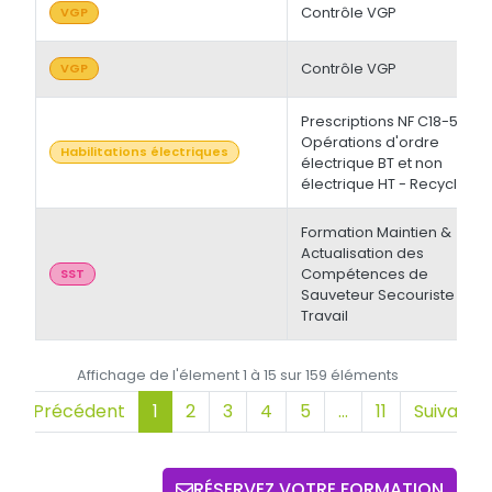
Contrôle VGP
VGP
Contrôle VGP
VGP
Prescriptions NF C18-510 -
Opérations d'ordre
Habilitations électriques
électrique BT et non
électrique HT - Recyclage
Formation Maintien &
Actualisation des
Compétences de
SST
Sauveteur Secouriste du
Travail
Affichage de l'élement 1 à 15 sur 159 éléments
Précédent
1
2
3
4
5
…
11
Suivant
RÉSERVEZ VOTRE FORMATION