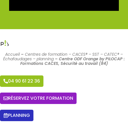
Accueil
–
Centres de formation – CACES® – SST – CATEC® –
Échafaudages – planning
–
Centre ODF Orange by PILOCAP :
Formations CACES, Sécurité au travail (84)
04 90 61 22 36
RÉSERVEZ VOTRE FORMATION
PLANNING