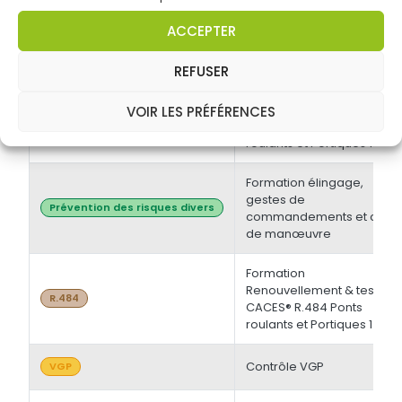
électrique BT et/ou HT +
Opérations d'ordre
Habilitations électriques
ACCEPTER
électrique BS - BE
Manoeuvre -
Initiale/Recyclage
REFUSER
Formation Initiale & tests
VOIR LES PRÉFÉRENCES
CACES® R.484 Ponts
R.484
roulants et Portiques 1
Formation élingage,
gestes de
Prévention des risques divers
commandements et chef
de manœuvre
Formation
Renouvellement & tests
R.484
CACES® R.484 Ponts
roulants et Portiques 1
Contrôle VGP
VGP