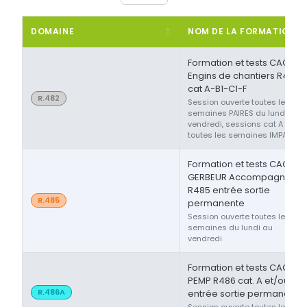
DOMAINE
NOM DE LA FORMATION
Formation et tests CACES®
Engins de chantiers R482
cat A-B1-C1-F
R.482
Session ouverte toutes les
semaines PAIRES du lundi au
vendredi, sessions cat A ou F
toutes les semaines IMPAIRES
Formation et tests CACES®
GERBEUR Accompagnant
R485 entrée sortie
R.485
permanente
Session ouverte toutes les
semaines du lundi au
vendredi
Formation et tests CACES®
PEMP R486 cat. A et/ou B
R.486A
entrée sortie permanente
Session ouverte toutes les