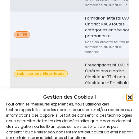
semaines du lundi au jeudi
Formation et tests CACES®
Chariot R489 toutes
catégories entrée sortie
R.489
permanente
Session ouverte toutes les
semaines du lundi au
vendredi
Prescriptions NF C18-510 -
Opérations d'ordre
Habilitations électriques
électrique BT et non
électrique HT - Initiale
Prescriptions NF C18-510 -
Gestion des Cookies !
Opérations d'ordre non-
Pour offrir les meilleures expériences, nous utilisons des
Habilitations électriques
électrique BT et/ou HT -
technologies telles que les cookies pour stocker et/ou accéder aux
Initiale/Recyclage
informations des appareils. Le fait de consentir à ces technologies
nous permettra de traiter des données telles que le comportement
de navigation ou les ID uniques sur ce site. Le fait de ne pas
Prescriptions NF C18-510 -
consentir ou de retirer son consentement peut avoir un effet négatif
Opérations d'ordre non-
sur certaines caractéristiques et fonctions.