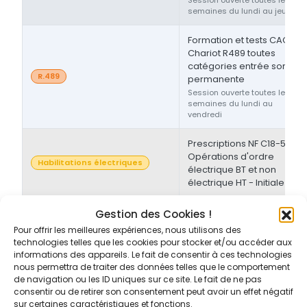
semaines du lundi au jeudi
Formation et tests CACES®
Chariot R489 toutes
catégories entrée sortie
R.489
permanente
Session ouverte toutes les
semaines du lundi au
vendredi
Prescriptions NF C18-510 -
Opérations d'ordre
Habilitations électriques
électrique BT et non
électrique HT - Initiale
Prescriptions NF C18-510 -
Gestion des Cookies !
Opérations d'ordre non-
Pour offrir les meilleures expériences, nous utilisons des
Habilitations électriques
électrique BT et/ou HT -
technologies telles que les cookies pour stocker et/ou accéder aux
Initiale/Recyclage
informations des appareils. Le fait de consentir à ces technologies
nous permettra de traiter des données telles que le comportement
de navigation ou les ID uniques sur ce site. Le fait de ne pas
Prescriptions NF C18-510 -
consentir ou de retirer son consentement peut avoir un effet négatif
Opérations d'ordre non-
sur certaines caractéristiques et fonctions.