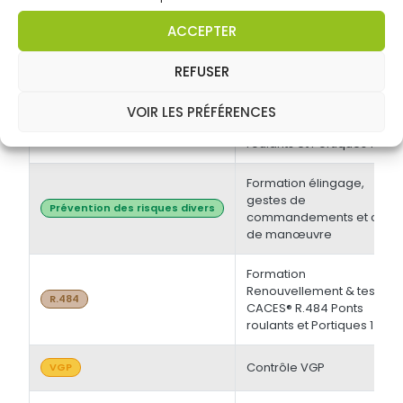
électrique BT et/ou HT +
Opérations d'ordre
Habilitations électriques
ACCEPTER
électrique BS - BE
Manoeuvre -
Initiale/Recyclage
REFUSER
Formation Initiale & tests
VOIR LES PRÉFÉRENCES
CACES® R.484 Ponts
R.484
roulants et Portiques 1
Formation élingage,
gestes de
Prévention des risques divers
commandements et chef
de manœuvre
Formation
Renouvellement & tests
R.484
CACES® R.484 Ponts
roulants et Portiques 1
Contrôle VGP
VGP