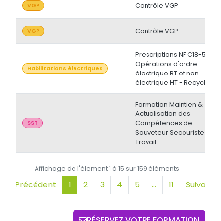
Contrôle VGP
VGP
Contrôle VGP
VGP
Prescriptions NF C18-510 -
Opérations d'ordre
Habilitations électriques
électrique BT et non
électrique HT - Recyclage
Formation Maintien &
Actualisation des
Compétences de
SST
Sauveteur Secouriste du
Travail
Affichage de l'élement 1 à 15 sur 159 éléments
Précédent
1
2
3
4
5
…
11
Suivant
RÉSERVEZ VOTRE FORMATION