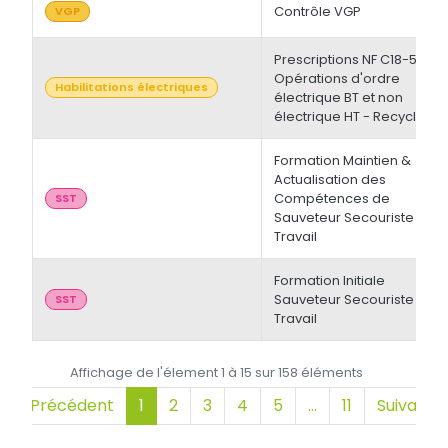
Contrôle VGP
VGP
Prescriptions NF C18-510 -
Opérations d'ordre
Habilitations électriques
électrique BT et non
électrique HT - Recyclage
Formation Maintien &
Actualisation des
Compétences de
SST
Sauveteur Secouriste du
Travail
Formation Initiale
Sauveteur Secouriste du
SST
Travail
Affichage de l'élement 1 à 15 sur 158 éléments
Précédent
1
2
3
4
5
…
11
Suivant