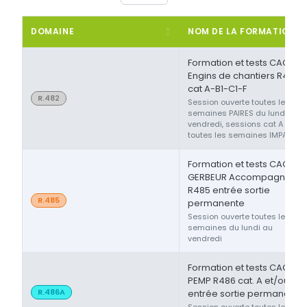
DOMAINE
NOM DE LA FORMATION
Formation et tests CACES®
Engins de chantiers R482
cat A-B1-C1-F
R.482
Session ouverte toutes les
semaines PAIRES du lundi au
vendredi, sessions cat A ou F
toutes les semaines IMPAIRES
Formation et tests CACES®
GERBEUR Accompagnant
R485 entrée sortie
R.485
permanente
Session ouverte toutes les
semaines du lundi au
vendredi
Formation et tests CACES®
PEMP R486 cat. A et/ou B
R.486A
entrée sortie permanente
Session ouverte toutes les