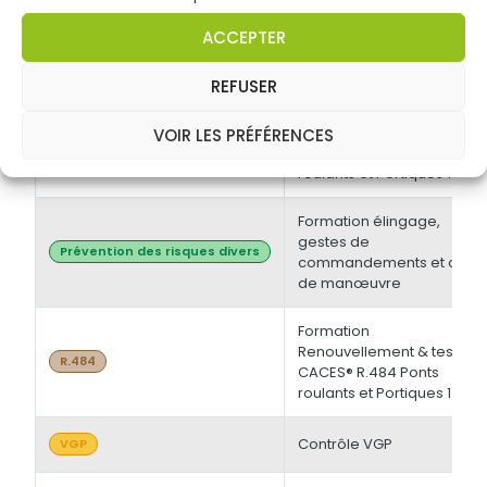
électrique BT et/ou HT +
Opérations d'ordre
Habilitations électriques
ACCEPTER
électrique BS - BE
Manoeuvre -
Initiale/Recyclage
REFUSER
Formation Initiale & tests
VOIR LES PRÉFÉRENCES
CACES® R.484 Ponts
R.484
roulants et Portiques 1
Formation élingage,
gestes de
Prévention des risques divers
commandements et chef
de manœuvre
Formation
Renouvellement & tests
R.484
CACES® R.484 Ponts
roulants et Portiques 1
Contrôle VGP
VGP