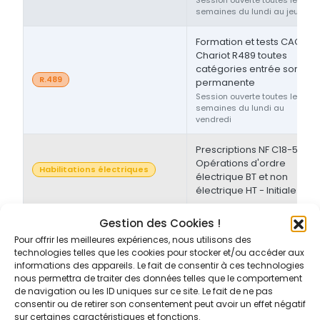
semaines du lundi au jeudi
Formation et tests CACES®
Chariot R489 toutes
catégories entrée sortie
R.489
permanente
Session ouverte toutes les
semaines du lundi au
vendredi
Prescriptions NF C18-510 -
Opérations d'ordre
Habilitations électriques
électrique BT et non
électrique HT - Initiale
Prescriptions NF C18-510 -
Gestion des Cookies !
Opérations d'ordre non-
Pour offrir les meilleures expériences, nous utilisons des
Habilitations électriques
électrique BT et/ou HT -
technologies telles que les cookies pour stocker et/ou accéder aux
Initiale/Recyclage
informations des appareils. Le fait de consentir à ces technologies
nous permettra de traiter des données telles que le comportement
de navigation ou les ID uniques sur ce site. Le fait de ne pas
Prescriptions NF C18-510 -
consentir ou de retirer son consentement peut avoir un effet négatif
Opérations d'ordre non-
sur certaines caractéristiques et fonctions.