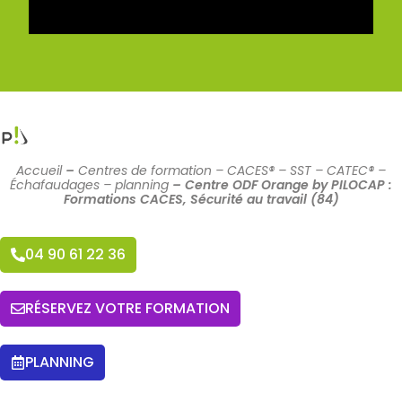
Accueil
–
Centres de formation – CACES® – SST – CATEC® –
Échafaudages – planning
–
Centre ODF Orange by PILOCAP :
Formations CACES, Sécurité au travail (84)
04 90 61 22 36
RÉSERVEZ VOTRE FORMATION
PLANNING