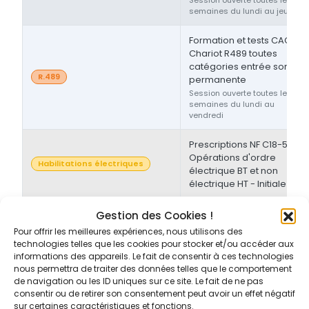
semaines du lundi au jeudi
Formation et tests CACES®
Chariot R489 toutes
catégories entrée sortie
R.489
permanente
Session ouverte toutes les
semaines du lundi au
vendredi
Prescriptions NF C18-510 -
Opérations d'ordre
Habilitations électriques
électrique BT et non
électrique HT - Initiale
Prescriptions NF C18-510 -
Gestion des Cookies !
Opérations d'ordre non-
Pour offrir les meilleures expériences, nous utilisons des
Habilitations électriques
électrique BT et/ou HT -
technologies telles que les cookies pour stocker et/ou accéder aux
Initiale/Recyclage
informations des appareils. Le fait de consentir à ces technologies
nous permettra de traiter des données telles que le comportement
de navigation ou les ID uniques sur ce site. Le fait de ne pas
Prescriptions NF C18-510 -
consentir ou de retirer son consentement peut avoir un effet négatif
Opérations d'ordre non-
sur certaines caractéristiques et fonctions.