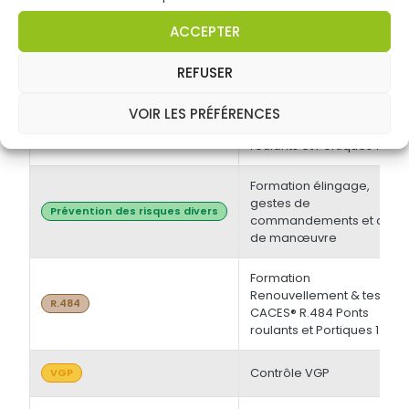
électrique BT et/ou HT +
Opérations d'ordre
Habilitations électriques
ACCEPTER
électrique BS - BE
Manoeuvre -
Initiale/Recyclage
REFUSER
Formation Initiale & tests
VOIR LES PRÉFÉRENCES
CACES® R.484 Ponts
R.484
roulants et Portiques 1
Formation élingage,
gestes de
Prévention des risques divers
commandements et chef
de manœuvre
Formation
Renouvellement & tests
R.484
CACES® R.484 Ponts
roulants et Portiques 1
Contrôle VGP
VGP