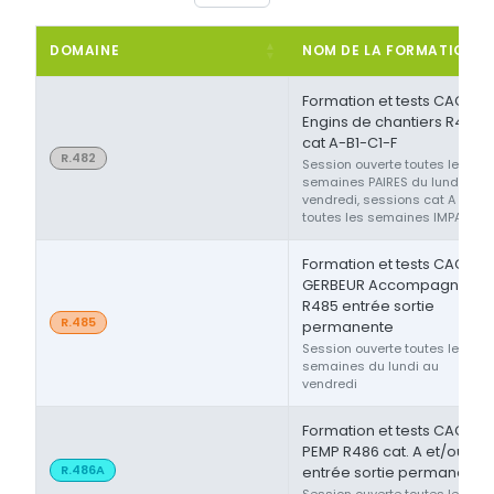
DOMAINE
NOM DE LA FORMATION
Formation et tests CACES®
Engins de chantiers R482
cat A-B1-C1-F
R.482
Session ouverte toutes les
semaines PAIRES du lundi au
vendredi, sessions cat A ou F
toutes les semaines IMPAIRES
Formation et tests CACES®
GERBEUR Accompagnant
R485 entrée sortie
R.485
permanente
Session ouverte toutes les
semaines du lundi au
vendredi
Formation et tests CACES®
PEMP R486 cat. A et/ou B
R.486A
entrée sortie permanente
Session ouverte toutes les