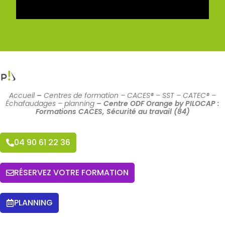
Accueil
–
Centres de formation – CACES® – SST – CATEC® –
Échafaudages – planning
–
Centre ODF Orange by PILOCAP :
Formations CACES, Sécurité au travail (84)
04 90 61 22 36
RÉSERVEZ VOTRE FORMATION
PLANNING