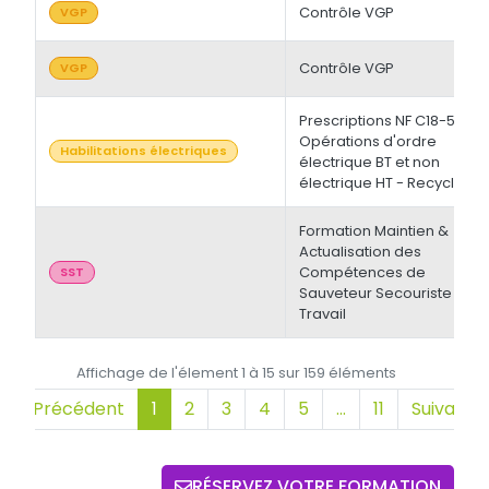
Contrôle VGP
VGP
Contrôle VGP
VGP
Prescriptions NF C18-510 -
Opérations d'ordre
Habilitations électriques
électrique BT et non
électrique HT - Recyclage
Formation Maintien &
Actualisation des
Compétences de
SST
Sauveteur Secouriste du
Travail
Affichage de l'élement 1 à 15 sur 159 éléments
Précédent
1
2
3
4
5
…
11
Suivant
RÉSERVEZ VOTRE FORMATION