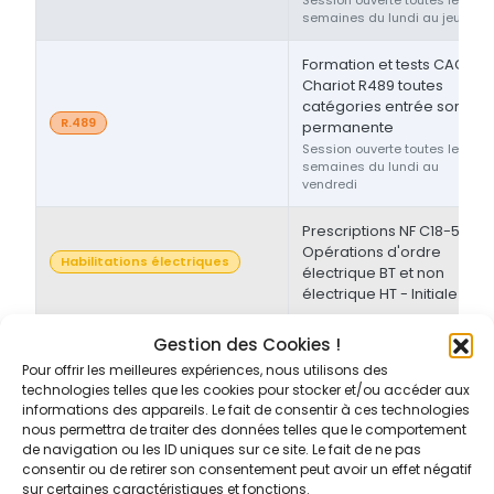
semaines du lundi au jeudi
Formation et tests CACES®
Chariot R489 toutes
catégories entrée sortie
R.489
permanente
Session ouverte toutes les
semaines du lundi au
vendredi
Prescriptions NF C18-510 -
Opérations d'ordre
Habilitations électriques
électrique BT et non
électrique HT - Initiale
Prescriptions NF C18-510 -
Gestion des Cookies !
Opérations d'ordre non-
Pour offrir les meilleures expériences, nous utilisons des
Habilitations électriques
électrique BT et/ou HT -
technologies telles que les cookies pour stocker et/ou accéder aux
Initiale/Recyclage
informations des appareils. Le fait de consentir à ces technologies
nous permettra de traiter des données telles que le comportement
de navigation ou les ID uniques sur ce site. Le fait de ne pas
Prescriptions NF C18-510 -
consentir ou de retirer son consentement peut avoir un effet négatif
Opérations d'ordre non-
sur certaines caractéristiques et fonctions.