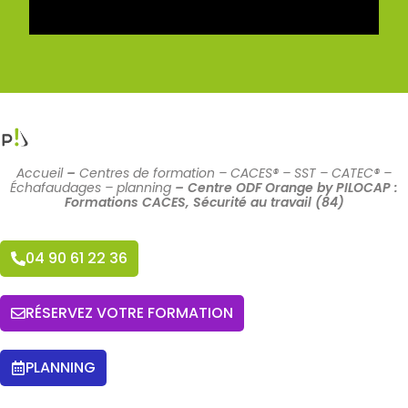
Accueil
–
Centres de formation – CACES® – SST – CATEC® –
Échafaudages – planning
–
Centre ODF Orange by PILOCAP :
Formations CACES, Sécurité au travail (84)
04 90 61 22 36
RÉSERVEZ VOTRE FORMATION
PLANNING