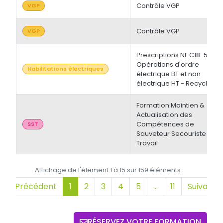
Contrôle VGP
VGP
Contrôle VGP
VGP
Prescriptions NF C18-510 -
Opérations d'ordre
Habilitations électriques
électrique BT et non
électrique HT - Recyclage
Formation Maintien &
Actualisation des
Compétences de
SST
Sauveteur Secouriste du
Travail
Affichage de l'élement 1 à 15 sur 159 éléments
Précédent
1
2
3
4
5
…
11
Suivant
RÉSERVEZ VOTRE FORMATION