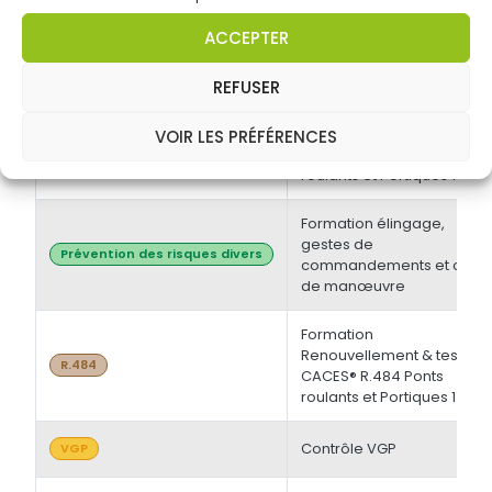
électrique BT et/ou HT +
Opérations d'ordre
Habilitations électriques
ACCEPTER
électrique BS - BE
Manoeuvre -
Initiale/Recyclage
REFUSER
Formation Initiale & tests
VOIR LES PRÉFÉRENCES
CACES® R.484 Ponts
R.484
roulants et Portiques 1
Formation élingage,
gestes de
Prévention des risques divers
commandements et chef
de manœuvre
Formation
Renouvellement & tests
R.484
CACES® R.484 Ponts
roulants et Portiques 1
Contrôle VGP
VGP