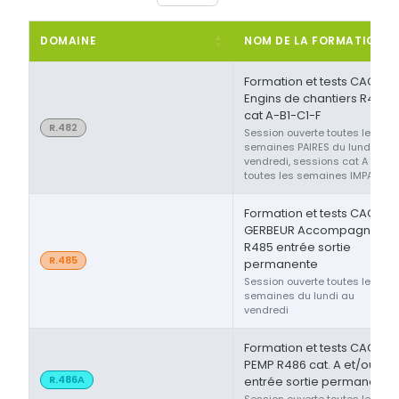
DOMAINE
NOM DE LA FORMATION
Formation et tests CACES®
Engins de chantiers R482
cat A-B1-C1-F
R.482
Session ouverte toutes les
semaines PAIRES du lundi au
vendredi, sessions cat A ou F
toutes les semaines IMPAIRES
Formation et tests CACES®
GERBEUR Accompagnant
R485 entrée sortie
R.485
permanente
Session ouverte toutes les
semaines du lundi au
vendredi
Formation et tests CACES®
PEMP R486 cat. A et/ou B
R.486A
entrée sortie permanente
Session ouverte toutes les