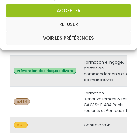
électrique BT et/ou HT +
Opérations d'ordre
Habilitations électriques
ACCEPTER
électrique BS - BE
Manoeuvre -
Initiale/Recyclage
REFUSER
Formation Initiale & tests
VOIR LES PRÉFÉRENCES
CACES® R.484 Ponts
R.484
roulants et Portiques 1
Formation élingage,
gestes de
Prévention des risques divers
commandements et chef
de manœuvre
Formation
Renouvellement & tests
R.484
CACES® R.484 Ponts
roulants et Portiques 1
Contrôle VGP
VGP