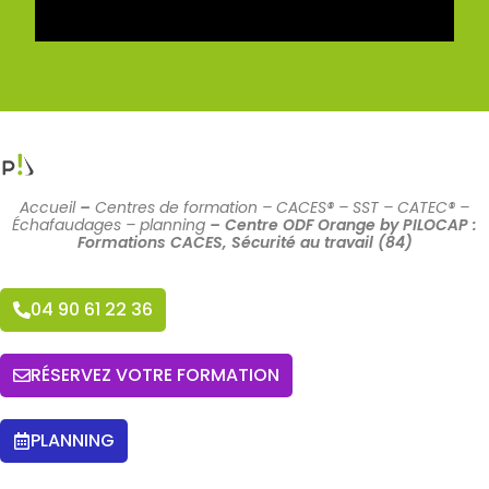
Accueil
–
Centres de formation – CACES® – SST – CATEC® –
Échafaudages – planning
–
Centre ODF Orange by PILOCAP :
Formations CACES, Sécurité au travail (84)
04 90 61 22 36
RÉSERVEZ VOTRE FORMATION
PLANNING