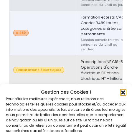
semaines du lundi au jeudi
Formation et tests CACES®
Chariot R489 toutes
catégories entrée sortie
R.489
permanente
Session ouverte toutes les
semaines du lundi au
vendredi
Prescriptions NF C18-510 -
Opérations d'ordre
Habilitations électriques
électrique BT et non
électrique HT - Initiale
Prescriptions NF C18-510 -
Gestion des Cookies !
Opérations d'ordre non-
Pour offrir les meilleures expériences, nous utilisons des
Habilitations électriques
électrique BT et/ou HT -
technologies telles que les cookies pour stocker et/ou accéder aux
Initiale/Recyclage
informations des appareils. Le fait de consentir à ces technologies
nous permettra de traiter des données telles que le comportement
de navigation ou les ID uniques sur ce site. Le fait de ne pas
Prescriptions NF C18-510 -
consentir ou de retirer son consentement peut avoir un effet négatif
Opérations d'ordre non-
sur certaines caractéristiques et fonctions.