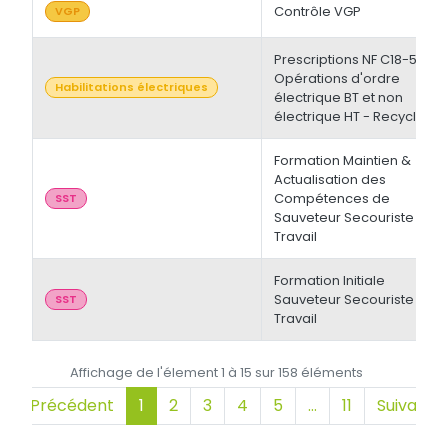
Contrôle VGP
VGP
Prescriptions NF C18-510 -
Opérations d'ordre
Habilitations électriques
électrique BT et non
électrique HT - Recyclage
Formation Maintien &
Actualisation des
Compétences de
SST
Sauveteur Secouriste du
Travail
Formation Initiale
Sauveteur Secouriste du
SST
Travail
Affichage de l'élement 1 à 15 sur 158 éléments
Précédent
1
2
3
4
5
…
11
Suivant