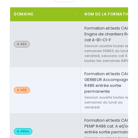
DOMAINE
NOM DE LA FORMATION
Formation et tests CACES®
Engins de chantiers R482
cat A-B1-C1-F
R.482
Session ouverte toutes les
semaines PAIRES du lundi au
vendredi, sessions cat A ou F
toutes les semaines IMPAIRES
Formation et tests CACES®
GERBEUR Accompagnant
R485 entrée sortie
R.485
permanente
Session ouverte toutes les
semaines du lundi au
vendredi
Formation et tests CACES®
PEMP R486 cat. A et/ou B
R.486A
entrée sortie permanente
Session ouverte toutes les