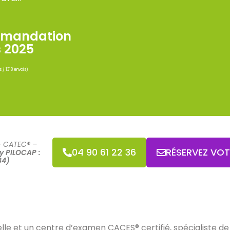
mandation
s 2025
s / 1318 envois)
– CATEC® –
04 90 61 22 36
RÉSERVEZ VO
y PILOCAP :
84)
e et un centre d’examen CACES® certifié, spécialiste de l