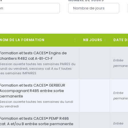
NOM DE LA FORMATION
NB JOURS
DATE D
Formation et tests CACES® Engins de
chantiers R482 cat A-B1-C1-F
Entrée
Session ouverte toutes les semaines PAIRES du
permane
lundi au vendredi, sessions cat A ou F toutes
les semaines IMPAIRES
Formation et tests CACES® GERBEUR
Accompagnant R485 entrée sortie
Entrée
permanente
permane
Session ouverte toutes les semaines du lundi
au vendredi
Formation et tests CACES® PEMP R486
cat. A et/ou B entrée sortie permanente
Entrée