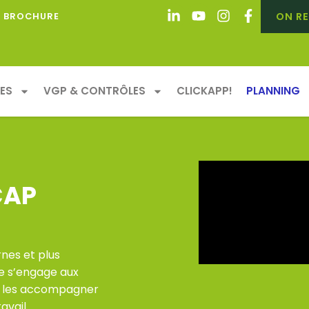
ON RE
BROCHURE
ES
VGP & CONTRÔLES
CLICKAPP!
PLANNING
CAP
nes et plus
e s’engage aux
ur les accompagner
avail.