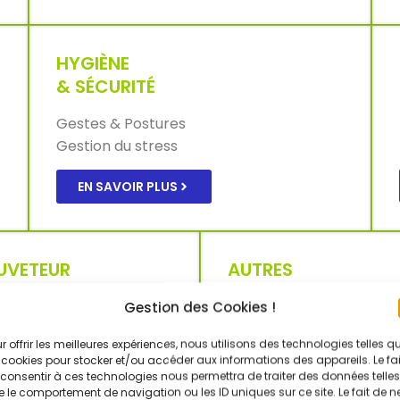
HYGIÈNE
& SÉCURITÉ
Gestes & Postures
Gestion du stress
EN SAVOIR PLUS
UVETEUR
AUTRES
COURISTE DU
FORMATIONS
Gestion des Cookies !
AVAIL
AIPR
r offrir les meilleures expériences, nous utilisons des technologies telles q
ATEX
 SST
 cookies pour stocker et/ou accéder aux informations des appareils. Le fai
SECUFER
consentir à ces technologies nous permettra de traiter des données telles
 le comportement de navigation ou les ID uniques sur ce site. Le fait de n