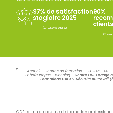
97% de satisfaction
90%
stagiaire 2025
recom
client
(sur 100% des stagiaires)
(66 retour
Accueil
–
Centres de formation – CACES® – SST 
Échafaudages – planning
–
Centre ODF Orange b
Formations CACES, Sécurité au travail (
ODF est un organisme de formation professionnell