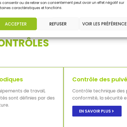
EN SAVOIR PLUS
 consentir ou de retirer son consentement peut avoir un effet négatif sur
EN SAVOIR PLUS
taines caractéristiques et fonctions.
ACCEPTER
REFUSER
VOIR LES PRÉFÉRENCE
CONTRÔLES
iodiques
Contrôle des pulvé
uipements de travail,
Contrôle technique des p
ités sont définies par des
conformité, la sécurité et
ture.
EN SAVOIR PLUS