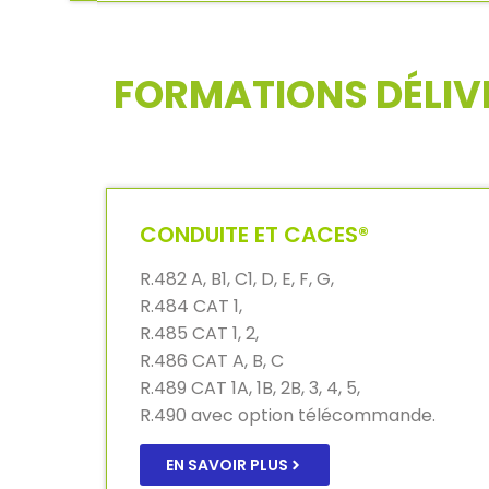
FORMATIONS DÉLIV
CONDUITE ET CACES®
R.482 A, B1, C1, D, E, F, G,
R.484 CAT 1,
R.485 CAT 1, 2,
R.486 CAT A, B, C
R.489 CAT 1A, 1B, 2B, 3, 4, 5,
R.490 avec option télécommande.
EN SAVOIR PLUS