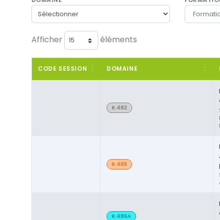
Afficher
éléments
CODE SESSION
DOMAINE
R.482
R.485
R.486A