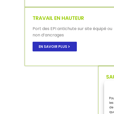
TRAVAIL EN HAUTEUR
Port des EPI antichute sur site équipé ou
non d’ancrages
EN SAVOIR PLUS
SA
SE
TR
SST
Pou
MAC
les
de 
que