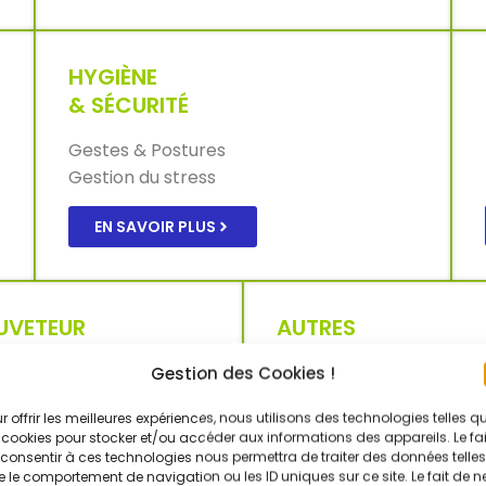
HYGIÈNE
& SÉCURITÉ
Gestes & Postures
Gestion du stress
EN SAVOIR PLUS
UVETEUR
AUTRES
COURISTE DU
FORMATIONS
Gestion des Cookies !
AVAIL
AIPR
r offrir les meilleures expériences, nous utilisons des technologies telles q
ATEX
 SST
 cookies pour stocker et/ou accéder aux informations des appareils. Le fai
SECUFER
consentir à ces technologies nous permettra de traiter des données telles
 le comportement de navigation ou les ID uniques sur ce site. Le fait de n