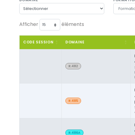
Afficher
éléments
CODE SESSION
DOMAINE
R.482
R.485
R.486A