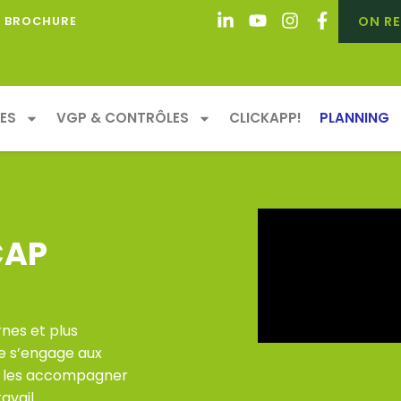
ON RE
BROCHURE
ES
VGP & CONTRÔLES
CLICKAPP!
PLANNING
CAP
nes et plus
e s’engage aux
ur les accompagner
avail.