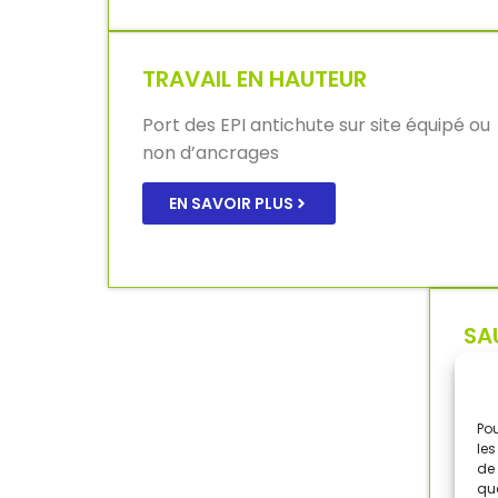
TRAVAIL EN HAUTEUR
Port des EPI antichute sur site équipé ou
non d’ancrages
EN SAVOIR PLUS
SA
SE
TR
SST
Pou
MAC
les
de 
que