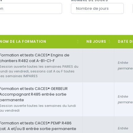
NOM DE LA FORMATION
NB JOURS
DATE D
Formation et tests CACES® Engins de
chantiers R482 cat A-B1-C1-F
Entrée
Session ouverte toutes les semaines PAIRES du
permane
lundi au vendredi, sessions cat A ou F toutes
les semaines IMPAIRES
Formation et tests CACES® GERBEUR
Accompagnant R485 entrée sortie
Entrée
permanente
permane
Session ouverte toutes les semaines du lundi
au vendredi
Formation et tests CACES® PEMP R486
cat. A et/ou B entrée sortie permanente
Entrée