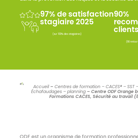
97% de satisfaction
90%
stagiaire 2025
recom
client
(sur 100% des stagiaires)
(66 retour
Accueil
–
Centres de formation – CACES® – SST 
Échafaudages – planning
–
Centre ODF Orange b
Formations CACES, Sécurité au travail (
ODF est un organisme de formation professionnell