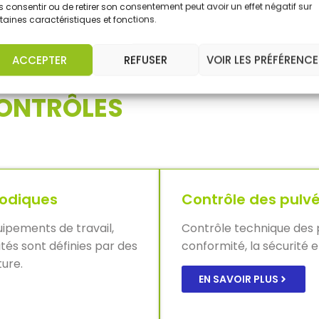
EN SAVOIR PLUS
 consentir ou de retirer son consentement peut avoir un effet négatif sur
EN SAVOIR PLUS
taines caractéristiques et fonctions.
ACCEPTER
REFUSER
VOIR LES PRÉFÉRENCE
CONTRÔLES
iodiques
Contrôle des pulvé
uipements de travail,
Contrôle technique des p
ités sont définies par des
conformité, la sécurité et
ture.
EN SAVOIR PLUS