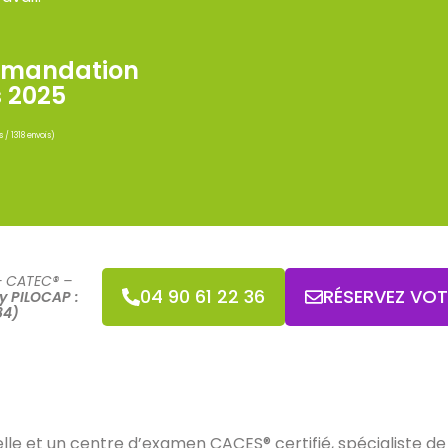
mandation
s 2025
s / 1318 envois)
– CATEC® –
04 90 61 22 36
RÉSERVEZ VO
y PILOCAP :
84)
e et un centre d’examen CACES® certifié, spécialiste de l