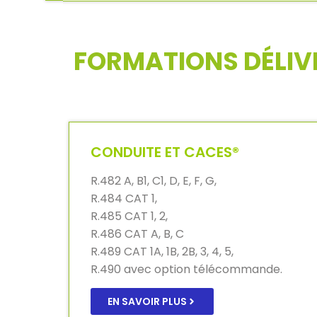
FORMATIONS DÉLIV
CONDUITE ET CACES®
R.482 A, B1, C1, D, E, F, G,
R.484 CAT 1,
R.485 CAT 1, 2,
R.486 CAT A, B, C
R.489 CAT 1A, 1B, 2B, 3, 4, 5,
R.490 avec option télécommande.
EN SAVOIR PLUS