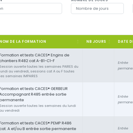
NOM DE LA FORMATION
NB JOURS
DATE D
Formation et tests CACES® Engins de
chantiers R482 cat A-B1-C1-F
Entrée
Session ouverte toutes les semaines PAIRES du
permane
lundi au vendredi, sessions cat A ou F toutes
les semaines IMPAIRES
Formation et tests CACES® GERBEUR
Accompagnant R485 entrée sortie
Entrée
permanente
permane
Session ouverte toutes les semaines du lundi
au vendredi
Formation et tests CACES® PEMP R486
cat. A et/ou B entrée sortie permanente
Entrée