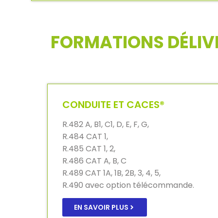
FORMATIONS DÉLIV
CONDUITE ET CACES®
R.482 A, B1, C1, D, E, F, G,
R.484 CAT 1,
R.485 CAT 1, 2,
R.486 CAT A, B, C
R.489 CAT 1A, 1B, 2B, 3, 4, 5,
R.490 avec option télécommande.
EN SAVOIR PLUS