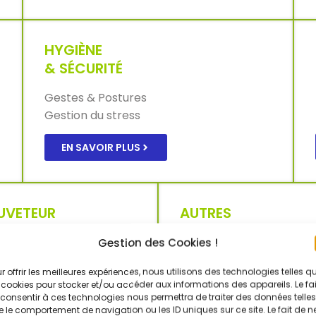
HYGIÈNE
& SÉCURITÉ
Gestes & Postures
Gestion du stress
EN SAVOIR PLUS
UVETEUR
AUTRES
COURISTE DU
FORMATIONS
Gestion des Cookies !
AVAIL
AIPR
r offrir les meilleures expériences, nous utilisons des technologies telles q
ATEX
 SST
 cookies pour stocker et/ou accéder aux informations des appareils. Le fai
SECUFER
consentir à ces technologies nous permettra de traiter des données telles
 le comportement de navigation ou les ID uniques sur ce site. Le fait de n