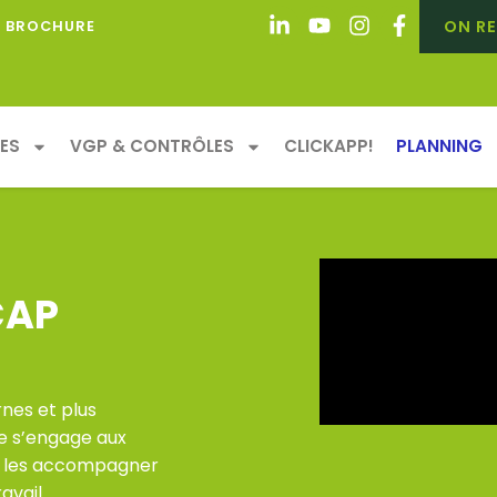
ON RE
BROCHURE
ES
VGP & CONTRÔLES
CLICKAPP!
PLANNING
CAP
nes et plus
e s’engage aux
ur les accompagner
avail.