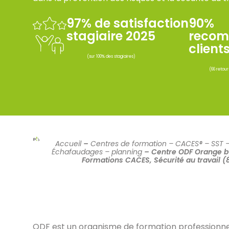
97% de satisfaction
90%
stagiaire 2025
recom
client
(sur 100% des stagiaires)
(66 retour
Accueil
–
Centres de formation – CACES® – SST 
Échafaudages – planning
–
Centre ODF Orange b
Formations CACES, Sécurité au travail (
ODF est un organisme de formation professionnell