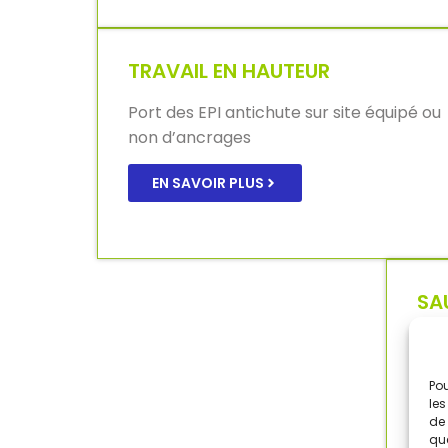
TRAVAIL EN HAUTEUR
Port des EPI antichute sur site équipé ou
non d’ancrages
EN SAVOIR PLUS
SA
SE
TR
SST
Pou
MAC
les
de 
que