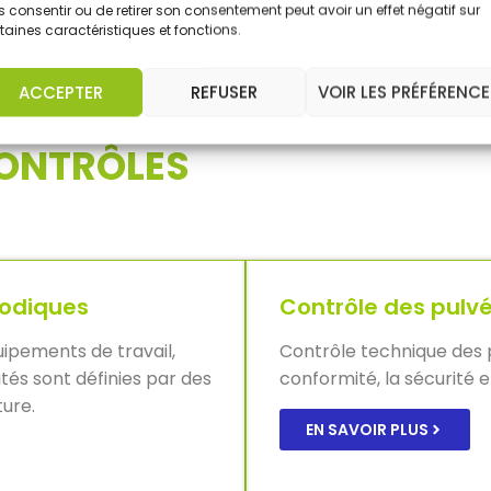
EN SAVOIR PLUS
 consentir ou de retirer son consentement peut avoir un effet négatif sur
EN SAVOIR PLUS
taines caractéristiques et fonctions.
ACCEPTER
REFUSER
VOIR LES PRÉFÉRENCE
CONTRÔLES
iodiques
Contrôle des pulvé
uipements de travail,
Contrôle technique des p
ités sont définies par des
conformité, la sécurité et
ture.
EN SAVOIR PLUS