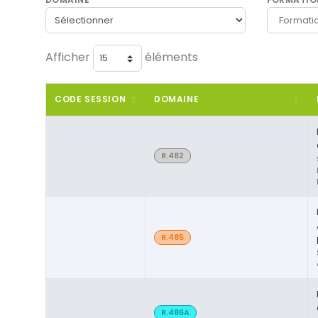
Afficher
éléments
CODE SESSION
DOMAINE
R.482
R.485
R.486A