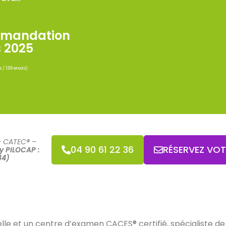
mandation
s 2025
s / 1318 envois)
– CATEC® –
04 90 61 22 36
RÉSERVEZ VO
y PILOCAP :
84)
e et un centre d’examen CACES® certifié, spécialiste de l