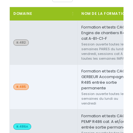
DOMAINE
NOM DE LA FORMATION
Formation et tests CACES®
Engins de chantiers R482
cat A-B1-C1-F
R.482
Session ouverte toutes les
semaines PAIRES du lundi au
vendredi, sessions cat A ou F
toutes les semaines IMPAIRES
Formation et tests CACES®
GERBEUR Accompagnant
R485 entrée sortie
R.485
permanente
Session ouverte toutes les
semaines du lundi au
vendredi
Formation et tests CACES®
PEMP R486 cat. A et/ou B
R.486A
entrée sortie permanente
Session ouverte toutes les