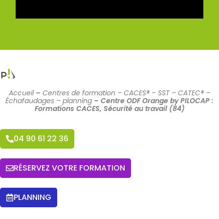
Accueil
–
Centres de formation – CACES® – SST – CATEC® –
Échafaudages – planning
–
Centre ODF Orange by PILOCAP :
Formations CACES, Sécurité au travail (84)
04 90 61 22 36
RÉSERVEZ VOTRE FORMATION
PLANNING