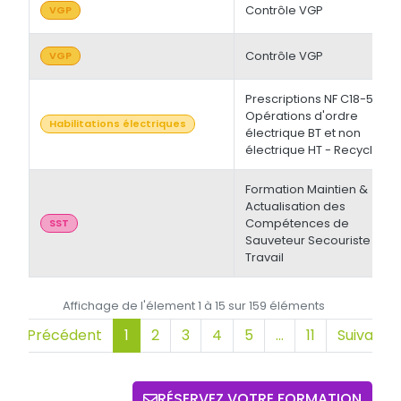
Contrôle VGP
VGP
Contrôle VGP
VGP
Prescriptions NF C18-510 -
Opérations d'ordre
Habilitations électriques
électrique BT et non
électrique HT - Recyclage
Formation Maintien &
Actualisation des
Compétences de
SST
Sauveteur Secouriste du
Travail
Affichage de l'élement 1 à 15 sur 159 éléments
Précédent
1
2
3
4
5
…
11
Suivant
RÉSERVEZ VOTRE FORMATION