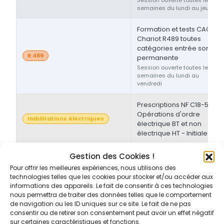
semaines du lundi au jeudi
Formation et tests CACES®
Chariot R489 toutes
catégories entrée sortie
R.489
permanente
Session ouverte toutes les
semaines du lundi au
vendredi
Prescriptions NF C18-510 -
Opérations d'ordre
Habilitations électriques
électrique BT et non
électrique HT - Initiale
Prescriptions NF C18-510 -
Gestion des Cookies !
Opérations d'ordre non-
Pour offrir les meilleures expériences, nous utilisons des
Habilitations électriques
électrique BT et/ou HT -
technologies telles que les cookies pour stocker et/ou accéder aux
Initiale/Recyclage
informations des appareils. Le fait de consentir à ces technologies
nous permettra de traiter des données telles que le comportement
de navigation ou les ID uniques sur ce site. Le fait de ne pas
Prescriptions NF C18-510 -
consentir ou de retirer son consentement peut avoir un effet négatif
Opérations d'ordre non-
sur certaines caractéristiques et fonctions.