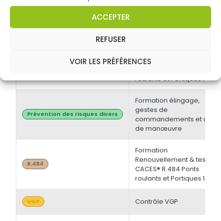
électrique BT et/ou HT +
Opérations d'ordre
Habilitations électriques
ACCEPTER
électrique BS - BE
Manoeuvre -
Initiale/Recyclage
REFUSER
Formation Initiale & tests
VOIR LES PRÉFÉRENCES
CACES® R.484 Ponts
R.484
roulants et Portiques 1
Formation élingage,
gestes de
Prévention des risques divers
commandements et chef
de manœuvre
Formation
Renouvellement & tests
R.484
CACES® R.484 Ponts
roulants et Portiques 1
Contrôle VGP
VGP