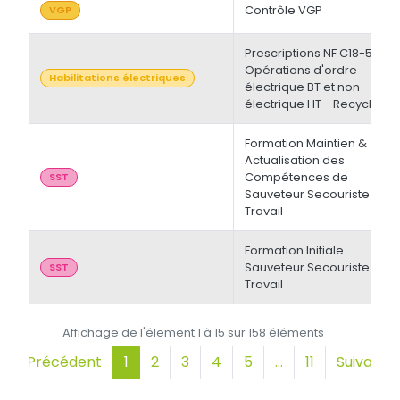
Contrôle VGP
VGP
Prescriptions NF C18-510 -
Opérations d'ordre
Habilitations électriques
électrique BT et non
électrique HT - Recyclage
Formation Maintien &
Actualisation des
Compétences de
SST
Sauveteur Secouriste du
Travail
Formation Initiale
Sauveteur Secouriste du
SST
Travail
Affichage de l'élement 1 à 15 sur 158 éléments
Précédent
1
2
3
4
5
…
11
Suivant