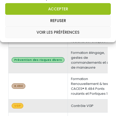
électrique BT et/ou HT +
Opérations d'ordre
Habilitations électriques
ACCEPTER
électrique BS - BE
Manoeuvre -
Initiale/Recyclage
REFUSER
Formation Initiale & tests
VOIR LES PRÉFÉRENCES
CACES® R.484 Ponts
R.484
roulants et Portiques 1
Formation élingage,
gestes de
Prévention des risques divers
commandements et chef
de manœuvre
Formation
Renouvellement & tests
R.484
CACES® R.484 Ponts
roulants et Portiques 1
Contrôle VGP
VGP