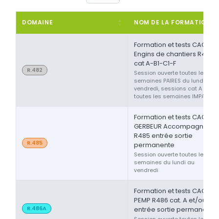
DOMAINE
NOM DE LA FORMATION
Formation et tests CACES®
Engins de chantiers R482
cat A-B1-C1-F
R.482
Session ouverte toutes les
semaines PAIRES du lundi au
vendredi, sessions cat A ou F
toutes les semaines IMPAIRES
Formation et tests CACES®
GERBEUR Accompagnant
R485 entrée sortie
R.485
permanente
Session ouverte toutes les
semaines du lundi au
vendredi
Formation et tests CACES®
PEMP R486 cat. A et/ou B
R.486A
entrée sortie permanente
Session ouverte toutes les