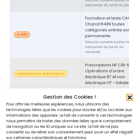
semaines du lundi au jeudi
Formation et tests CACES®
Chariot R489 toutes
catégories entrée sortie
R.489
permanente
Session ouverte toutes les
semaines du lundi au
vendredi
Prescriptions NF C18-510 -
Opérations d'ordre
Habilitations électriques
électrique BT et non
électrique HT - Initiale
Prescriptions NF C18-510 -
Gestion des Cookies !
Opérations d'ordre non-
Pour offrir les meilleures expériences, nous utilisons des
Habilitations électriques
électrique BT et/ou HT -
technologies telles que les cookies pour stocker et/ou accéder aux
Initiale/Recyclage
informations des appareils. Le fait de consentir à ces technologies
nous permettra de traiter des données telles que le comportement
de navigation ou les ID uniques sur ce site. Le fait de ne pas
Prescriptions NF C18-510 -
consentir ou de retirer son consentement peut avoir un effet négatif
Opérations d'ordre non-
sur certaines caractéristiques et fonctions.