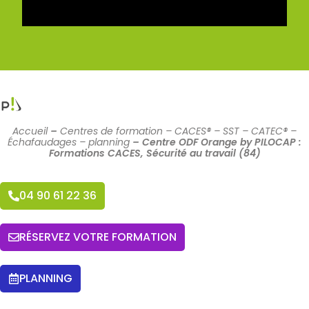
Accueil
–
Centres de formation – CACES® – SST – CATEC® –
Échafaudages – planning
–
Centre ODF Orange by PILOCAP :
Formations CACES, Sécurité au travail (84)
04 90 61 22 36
RÉSERVEZ VOTRE FORMATION
PLANNING