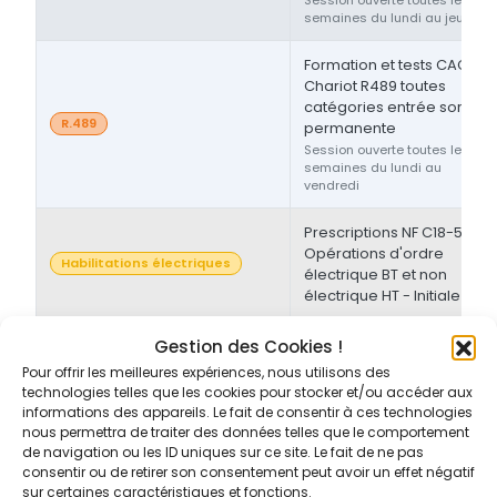
semaines du lundi au jeudi
Formation et tests CACES®
Chariot R489 toutes
catégories entrée sortie
R.489
permanente
Session ouverte toutes les
semaines du lundi au
vendredi
Prescriptions NF C18-510 -
Opérations d'ordre
Habilitations électriques
électrique BT et non
électrique HT - Initiale
Prescriptions NF C18-510 -
Gestion des Cookies !
Opérations d'ordre non-
Pour offrir les meilleures expériences, nous utilisons des
Habilitations électriques
électrique BT et/ou HT -
technologies telles que les cookies pour stocker et/ou accéder aux
Initiale/Recyclage
informations des appareils. Le fait de consentir à ces technologies
nous permettra de traiter des données telles que le comportement
de navigation ou les ID uniques sur ce site. Le fait de ne pas
Prescriptions NF C18-510 -
consentir ou de retirer son consentement peut avoir un effet négatif
Opérations d'ordre non-
sur certaines caractéristiques et fonctions.