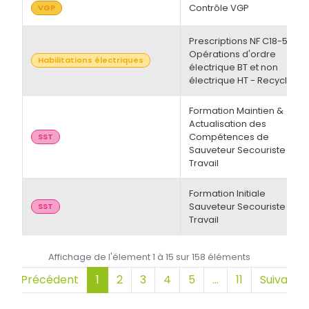
Contrôle VGP
VGP
Prescriptions NF C18-510 -
Opérations d'ordre
Habilitations électriques
électrique BT et non
électrique HT - Recyclage
Formation Maintien &
Actualisation des
Compétences de
SST
Sauveteur Secouriste du
Travail
Formation Initiale
Sauveteur Secouriste du
SST
Travail
Affichage de l'élement 1 à 15 sur 158 éléments
Précédent
1
2
3
4
5
…
11
Suivant