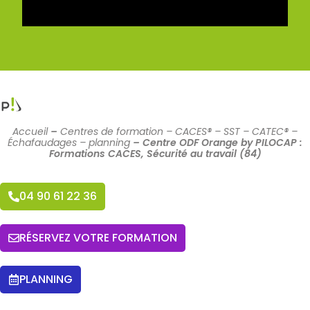
Accueil
–
Centres de formation – CACES® – SST – CATEC® –
Échafaudages – planning
–
Centre ODF Orange by PILOCAP :
Formations CACES, Sécurité au travail (84)
04 90 61 22 36
RÉSERVEZ VOTRE FORMATION
PLANNING