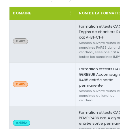
DOMAINE
NOM DE LA FORMATION
Formation et tests CACES®
Engins de chantiers R482
cat A-B1-C1-F
R.482
Session ouverte toutes les
semaines PAIRES du lundi au
vendredi, sessions cat A ou F
toutes les semaines IMPAIRES
Formation et tests CACES®
GERBEUR Accompagnant
R485 entrée sortie
R.485
permanente
Session ouverte toutes les
semaines du lundi au
vendredi
Formation et tests CACES®
PEMP R486 cat. A et/ou B
R.486A
entrée sortie permanente
Session ouverte toutes les