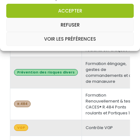
électrique BT et/ou HT +
Opérations d'ordre
Habilitations électriques
ACCEPTER
électrique BS - BE
Manoeuvre -
Initiale/Recyclage
REFUSER
Formation Initiale & tests
VOIR LES PRÉFÉRENCES
CACES® R.484 Ponts
R.484
roulants et Portiques 1
Formation élingage,
gestes de
Prévention des risques divers
commandements et chef
de manœuvre
Formation
Renouvellement & tests
R.484
CACES® R.484 Ponts
roulants et Portiques 1
Contrôle VGP
VGP